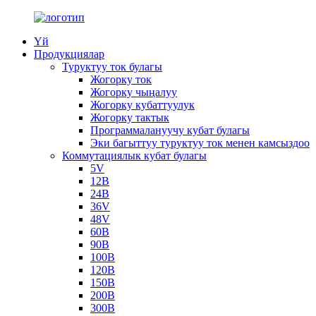
Үй
Продукциялар
Туруктуу ток булагы
Жогорку ток
Жогорку чыңалуу
Жогорку кубаттуулук
Жогорку тактык
Программалануучу кубат булагы
Эки багыттуу туруктуу ток менен камсыздоо
Коммутациялык кубат булагы
5V
12В
24В
36V
48V
60В
90В
100В
120В
150В
200В
300В