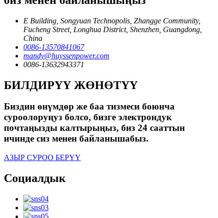
E Building, Songyuan Technopolis, Zhangge Community,
Fucheng Street, Longhua District, Shenzhen, Guangdong,
China
0086-13570841067
mandy@huyssenpower.com
0086-13632943371
БИЛДИРҮҮ ЖӨНӨТҮҮ
Биздин өнүмдөр же баа тизмеси боюнча
суроолоруңуз болсо, бизге электрондук
почтаңызды калтырыңыз, биз 24 сааттын
ичинде сиз менен байланышабыз.
АЗЫР СУРОО БЕРҮҮ
Социалдык