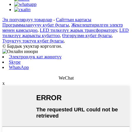
Эң популярдуу товарлар
-
Сайттын картасы
Программалануучу кубат булагы
,
Жекелештирилген электр
менен камсыздоо
,
LED тилкелүү жарык трансформатору
,
LED
тилкелүү жарыкты кубаттоо
,
Өзгөрүлмө кубат булагы
,
Туруктуу токтун кубат булагы
,
© Бардык укуктар корголгон.
Электрондук кат жөнөтүү
Skype
WhatsApp
WeChat
x