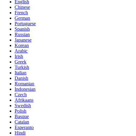
English
Chinese
French
German
Portuguese
Spanish
Russian
Japanese
Korean
Arabic
Irish
Greek
Turkish
Italian
Danish
Romanian
Indonesian
Czech
Afrikaans
Swedish
Polish
Basque
Catalan
Esperanto
Hindi