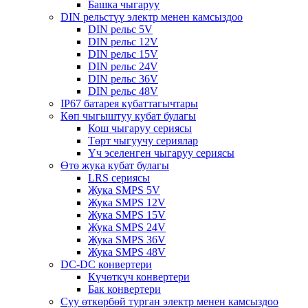
Башка чыгаруу
DIN рельстүү электр менен камсыздоо
DIN рельс 5V
DIN рельс 12V
DIN рельс 15V
DIN рельс 24V
DIN рельс 36V
DIN рельс 48V
IP67 батарея кубаттагычтары
Көп чыгыштуу кубат булагы
Кош чыгаруу сериясы
Төрт чыгуучу сериялар
Үч эселенген чыгаруу сериясы
Өтө жука кубат булагы
LRS сериясы
Жука SMPS 5V
Жука SMPS 12V
Жука SMPS 15V
Жука SMPS 24V
Жука SMPS 36V
Жука SMPS 48V
DC-DC конвертери
Күчөткүч конвертери
Бак конвертери
Суу өткөрбөй турган электр менен камсыздоо