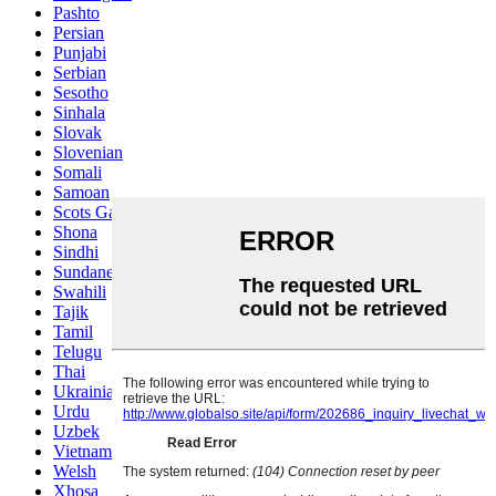
Pashto
Persian
Punjabi
Serbian
Sesotho
Sinhala
Slovak
Slovenian
Somali
Samoan
Scots Gaelic
Shona
Sindhi
Sundanese
Swahili
Tajik
Tamil
Telugu
Thai
Ukrainian
Urdu
Uzbek
Vietnamese
Welsh
Xhosa