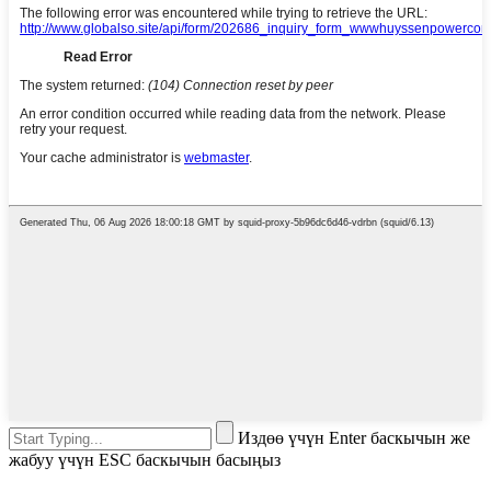
Издөө үчүн Enter баскычын же
жабуу үчүн ESC баскычын басыңыз