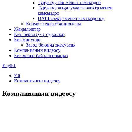
Туруктуу ток менен камсыздоо
Туруктуу чыңалуудагы электр менен
камсыздоо
DALI электр менен камсыздоосу
Көчмө электр станциялары
Жаңылыктар
Көп берилүүчү суроолор
Биз жөнүндө
Завод боюнча экскурсия
Компаниянын видеосу
Биз менен байланышыңыз
English
Үй
Компаниянын видеосу
Компаниянын видеосу