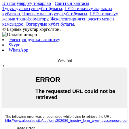
Эң популярдуу товарлар
-
Сайттын картасы
Туруктуу токтун кубат булагы
,
LED тилкелүү жарыкты
кубаттоо
,
Программалануучу кубат булагы
,
LED тилкелүү
жарык трансформатору
,
Жекелештирилген электр менен
камсыздоо
,
Өзгөрүлмө кубат булагы
,
© Бардык укуктар корголгон.
Электрондук кат жөнөтүү
Skype
WhatsApp
WeChat
x