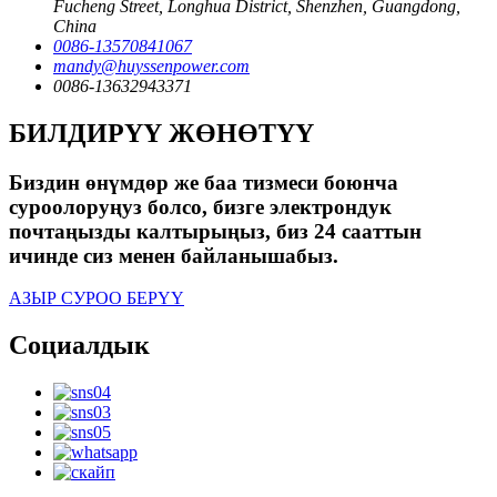
Fucheng Street, Longhua District, Shenzhen, Guangdong,
China
0086-13570841067
mandy@huyssenpower.com
0086-13632943371
БИЛДИРҮҮ ЖӨНӨТҮҮ
Биздин өнүмдөр же баа тизмеси боюнча
суроолоруңуз болсо, бизге электрондук
почтаңызды калтырыңыз, биз 24 сааттын
ичинде сиз менен байланышабыз.
АЗЫР СУРОО БЕРҮҮ
Социалдык