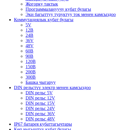
Жогорку тактык
Программалануучу кубат булагы
Эки багыттуу туруктуу ток менен камсыздоо
Коммутациялык кубат булагы
5V
12В
24В
36V
48V
60В
90В
120В
150В
200В
300В
Башка чыгаруу
DIN рельстүү электр менен камсыздоо
DIN рельс 5V
DIN рельс 12V
DIN рельс 15V
DIN рельс 24V
DIN рельс 36V
DIN рельс 48V
IP67 батарея кубаттагычтары
Көп чыгыштуу кубат булагы