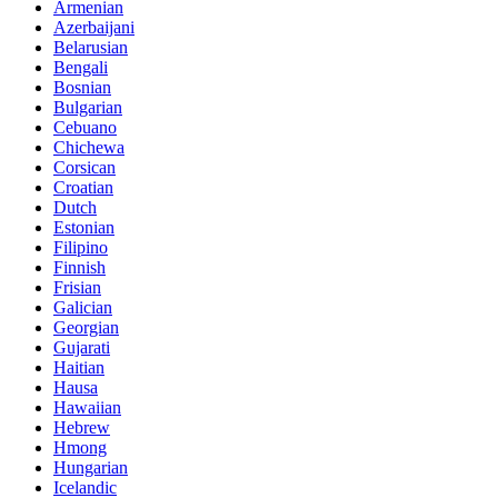
Armenian
Azerbaijani
Belarusian
Bengali
Bosnian
Bulgarian
Cebuano
Chichewa
Corsican
Croatian
Dutch
Estonian
Filipino
Finnish
Frisian
Galician
Georgian
Gujarati
Haitian
Hausa
Hawaiian
Hebrew
Hmong
Hungarian
Icelandic