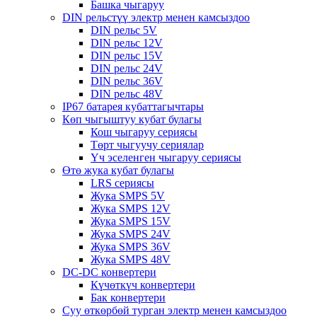
Башка чыгаруу
DIN рельстүү электр менен камсыздоо
DIN рельс 5V
DIN рельс 12V
DIN рельс 15V
DIN рельс 24V
DIN рельс 36V
DIN рельс 48V
IP67 батарея кубаттагычтары
Көп чыгыштуу кубат булагы
Кош чыгаруу сериясы
Төрт чыгуучу сериялар
Үч эселенген чыгаруу сериясы
Өтө жука кубат булагы
LRS сериясы
Жука SMPS 5V
Жука SMPS 12V
Жука SMPS 15V
Жука SMPS 24V
Жука SMPS 36V
Жука SMPS 48V
DC-DC конвертери
Күчөткүч конвертери
Бак конвертери
Суу өткөрбөй турган электр менен камсыздоо