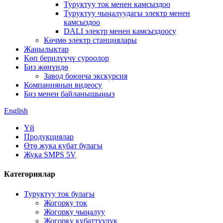
Туруктуу ток менен камсыздоо
Туруктуу чыңалуудагы электр менен
камсыздоо
DALI электр менен камсыздоосу
Көчмө электр станциялары
Жаңылыктар
Көп берилүүчү суроолор
Биз жөнүндө
Завод боюнча экскурсия
Компаниянын видеосу
Биз менен байланышыңыз
English
Үй
Продукциялар
Өтө жука кубат булагы
Жука SMPS 5V
Категориялар
Туруктуу ток булагы
Жогорку ток
Жогорку чыңалуу
Жогорку кубаттуулук