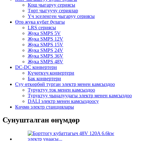
Кош чыгаруу сериясы
Төрт чыгуучу сериялар
Үч эселенген чыгаруу сериясы
Өтө жука кубат булагы
LRS сериясы
Жука SMPS 5V
Жука SMPS 12V
Жука SMPS 15V
Жука SMPS 24V
Жука SMPS 36V
Жука SMPS 48V
DC-DC конвертери
Күчөткүч конвертери
Бак конвертери
Суу өткөрбөй турган электр менен камсыздоо
Туруктуу ток менен камсыздоо
Туруктуу чыңалуудагы электр менен камсыздоо
DALI электр менен камсыздоосу
Көчмө электр станциялары
Сунушталган өнүмдөр