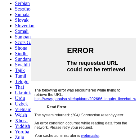
Serbian
Sesotho
Sinhala
Slovak
Slovenian
Somali
Samoan
Scots Gaelic
Shona
Sindhi
Sundanese
Swahili
Tajik
Tamil
Telugu
Thai
Ukrainian
Urdu
Uzbek
Vietnamese
Welsh
Xhosa
Yiddish
Yoruba
Zulu