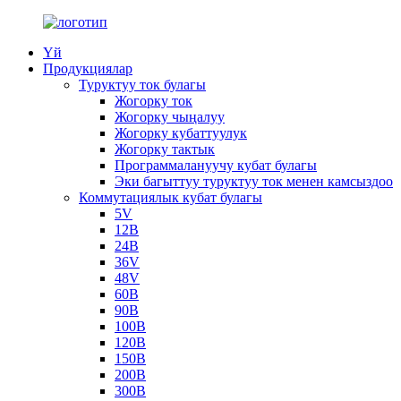
Үй
Продукциялар
Туруктуу ток булагы
Жогорку ток
Жогорку чыңалуу
Жогорку кубаттуулук
Жогорку тактык
Программалануучу кубат булагы
Эки багыттуу туруктуу ток менен камсыздоо
Коммутациялык кубат булагы
5V
12В
24В
36V
48V
60В
90В
100В
120В
150В
200В
300В