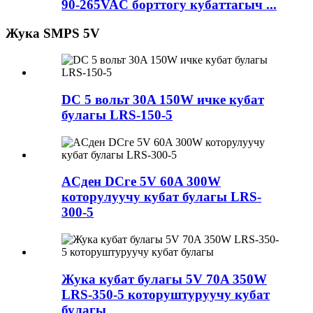
90-265VAC борттогу кубаттагыч ...
Жука SMPS 5V
DC 5 вольт 30A 150W ичке кубат
булагы LRS-150-5
ACден DCге 5V 60A 300W
которулуучу кубат булагы LRS-
300-5
Жука кубат булагы 5V 70A 350W
LRS-350-5 которуштуруучу кубат
булагы