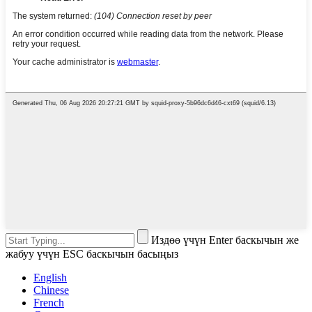
Издөө үчүн Enter баскычын же
жабуу үчүн ESC баскычын басыңыз
English
Chinese
French