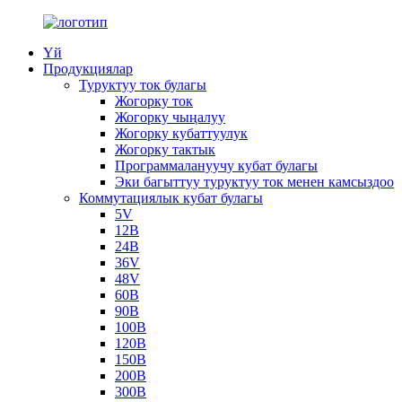
Үй
Продукциялар
Туруктуу ток булагы
Жогорку ток
Жогорку чыңалуу
Жогорку кубаттуулук
Жогорку тактык
Программалануучу кубат булагы
Эки багыттуу туруктуу ток менен камсыздоо
Коммутациялык кубат булагы
5V
12В
24В
36V
48V
60В
90В
100В
120В
150В
200В
300В