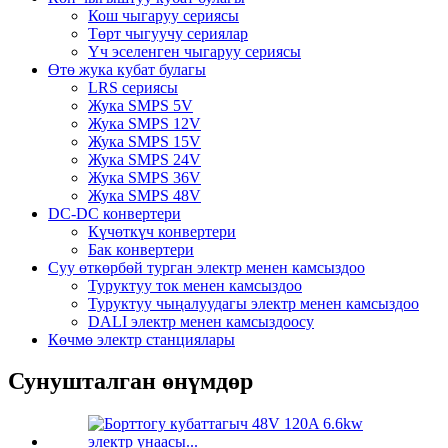
Кош чыгаруу сериясы
Төрт чыгуучу сериялар
Үч эселенген чыгаруу сериясы
Өтө жука кубат булагы
LRS сериясы
Жука SMPS 5V
Жука SMPS 12V
Жука SMPS 15V
Жука SMPS 24V
Жука SMPS 36V
Жука SMPS 48V
DC-DC конвертери
Күчөткүч конвертери
Бак конвертери
Суу өткөрбөй турган электр менен камсыздоо
Туруктуу ток менен камсыздоо
Туруктуу чыңалуудагы электр менен камсыздоо
DALI электр менен камсыздоосу
Көчмө электр станциялары
Сунушталган өнүмдөр