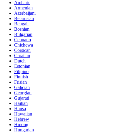
Amharic
Armenian
Azerbaijani
Belarusian
Bengali
Bosnian
Bulgarian
Cebuano
Chichewa
Corsican
Croatian
Dutch
Estonian
Filipino
Finnish
Frisian
Galician
Georgian
Gujarati
Haitian
Hausa
Hawaiian
Hebrew
Hmong
Hungarian