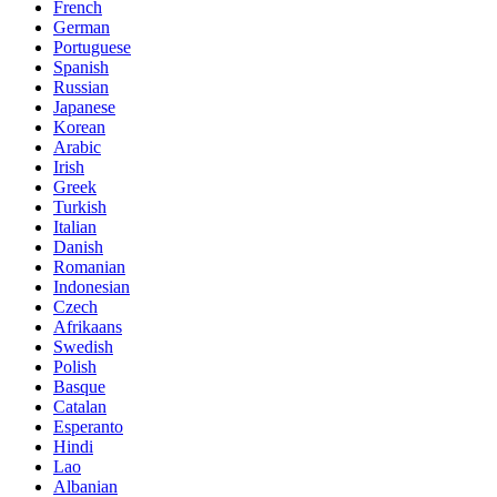
French
German
Portuguese
Spanish
Russian
Japanese
Korean
Arabic
Irish
Greek
Turkish
Italian
Danish
Romanian
Indonesian
Czech
Afrikaans
Swedish
Polish
Basque
Catalan
Esperanto
Hindi
Lao
Albanian