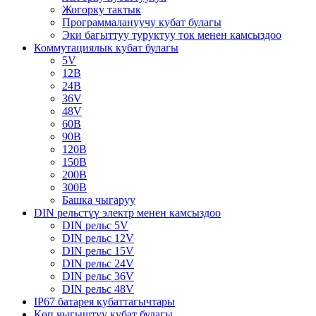
Жогорку тактык
Программалануучу кубат булагы
Эки багыттуу туруктуу ток менен камсыздоо
Коммутациялык кубат булагы
5V
12В
24В
36V
48V
60В
90В
120В
150В
200В
300В
Башка чыгаруу
DIN рельстүү электр менен камсыздоо
DIN рельс 5V
DIN рельс 12V
DIN рельс 15V
DIN рельс 24V
DIN рельс 36V
DIN рельс 48V
IP67 батарея кубаттагычтары
Көп чыгыштуу кубат булагы