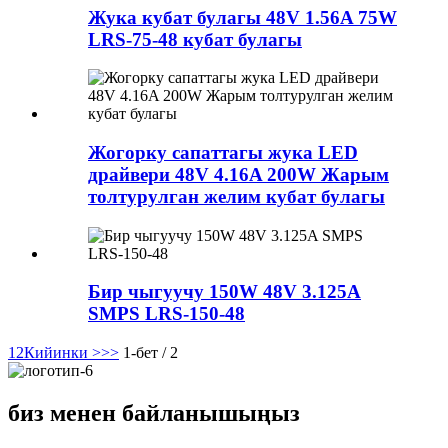
Жука кубат булагы 48V 1.56A 75W
LRS-75-48 кубат булагы
Жогорку сапаттагы жука LED
драйвери 48V 4.16A 200W Жарым
толтурулган желим кубат булагы
Бир чыгуучу 150W 48V 3.125A
SMPS LRS-150-48
1
2
Кийинки >
>>
1-бет / 2
биз менен байланышыңыз