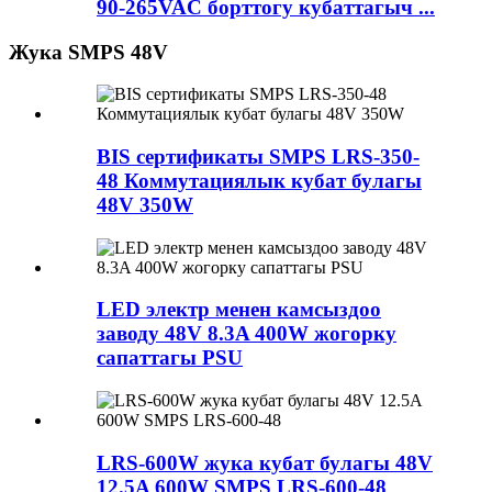
90-265VAC борттогу кубаттагыч ...
Жука SMPS 48V
BIS сертификаты SMPS LRS-350-
48 Коммутациялык кубат булагы
48V 350W
LED электр менен камсыздоо
заводу 48V 8.3A 400W жогорку
сапаттагы PSU
LRS-600W жука кубат булагы 48V
12.5A 600W SMPS LRS-600-48