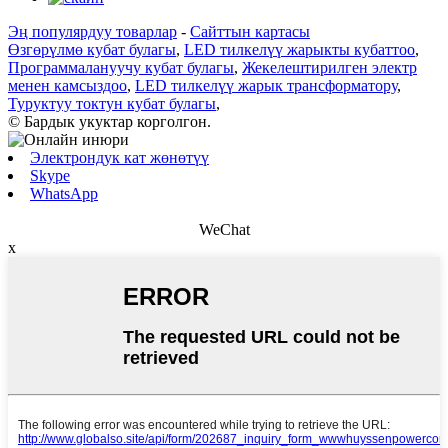
Эң популярдуу товарлар
-
Сайттын картасы
Өзгөрүлмө кубат булагы
,
LED тилкелүү жарыкты кубаттоо
,
Программалануучу кубат булагы
,
Жекелештирилген электр
менен камсыздоо
,
LED тилкелүү жарык трансформатору
,
Туруктуу токтун кубат булагы
,
© Бардык укуктар корголгон.
Электрондук кат жөнөтүү
Skype
WhatsApp
WeChat
x