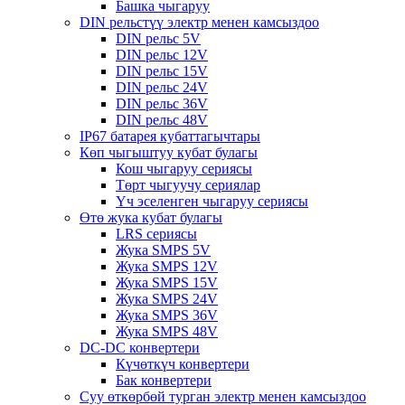
Башка чыгаруу
DIN рельстүү электр менен камсыздоо
DIN рельс 5V
DIN рельс 12V
DIN рельс 15V
DIN рельс 24V
DIN рельс 36V
DIN рельс 48V
IP67 батарея кубаттагычтары
Көп чыгыштуу кубат булагы
Кош чыгаруу сериясы
Төрт чыгуучу сериялар
Үч эселенген чыгаруу сериясы
Өтө жука кубат булагы
LRS сериясы
Жука SMPS 5V
Жука SMPS 12V
Жука SMPS 15V
Жука SMPS 24V
Жука SMPS 36V
Жука SMPS 48V
DC-DC конвертери
Күчөткүч конвертери
Бак конвертери
Суу өткөрбөй турган электр менен камсыздоо