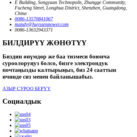
E Building, Songyuan Technopolis, Zhangge Community,
Fucheng Street, Longhua District, Shenzhen, Guangdong,
China
0086-13570841067
mandy@huyssenpower.com
0086-13632943371
БИЛДИРҮҮ ЖӨНӨТҮҮ
Биздин өнүмдөр же баа тизмеси боюнча
суроолоруңуз болсо, бизге электрондук
почтаңызды калтырыңыз, биз 24 сааттын
ичинде сиз менен байланышабыз.
АЗЫР СУРОО БЕРҮҮ
Социалдык