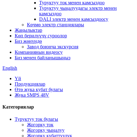
Туруктуу ток менен камсыздоо
Туруктуу чыңалуудагы электр менен
камсыздоо
DALI электр менен камсыздоосу
Көчмө электр станциялары
Жаңылыктар
Көп берилүүчү суроолор
Биз жөнүндө
Завод боюнча экскурсия
Компаниянын видеосу
Биз менен байланышыңыз
English
Үй
Продукциялар
Өтө жука кубат булагы
Жука SMPS 48V
Категориялар
Туруктуу ток булагы
Жогорку ток
Жогорку чыңалуу
Жогорку кубаттуулук