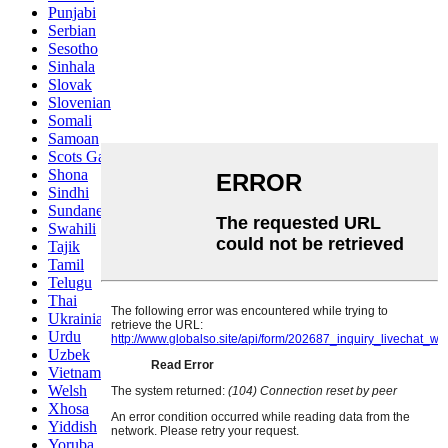
Punjabi
Serbian
Sesotho
Sinhala
Slovak
Slovenian
Somali
Samoan
Scots Gaelic
Shona
Sindhi
Sundanese
Swahili
Tajik
Tamil
Telugu
Thai
Ukrainian
Urdu
Uzbek
Vietnamese
Welsh
Xhosa
Yiddish
Yoruba