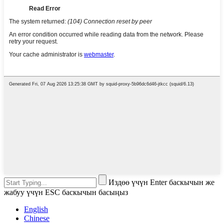
Издөө үчүн Enter баскычын же
жабуу үчүн ESC баскычын басыңыз
English
Chinese