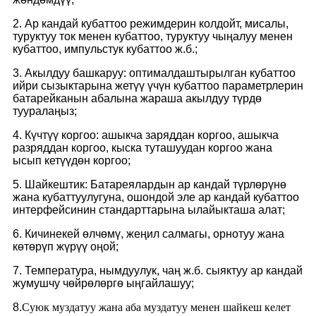
2. Ар кандай кубаттоо режимдерин колдойт, мисалы,
туруктуу ток менен кубаттоо, туруктуу чыңалуу менен
кубаттоо, импульстук кубаттоо ж.б.;
3. Акылдуу башкаруу: оптималдаштырылган кубаттоо
ийри сызыктарына жетүү үчүн кубаттоо параметрлерин
батарейканын абалына жараша акылдуу түрдө
тууралаңыз;
4. Күчтүү коргоо: ашыкча заряддан коргоо, ашыкча
разряддан коргоо, кыска туташуудан коргоо жана
ысып кетүүдөн коргоо;
5. Шайкештик: Батареялардын ар кандай түрлөрүнө
жана кубаттуулугуна, ошондой эле ар кандай кубаттоо
интерфейсинин стандарттарына ылайыкташа алат;
6. Кичинекей өлчөмү, жеңил салмагы, орнотуу жана
көтөрүп жүрүү оңой;
7. Температура, нымдуулук, чаң ж.б. сыяктуу ар кандай
жумушчу чөйрөлөргө ыңгайлашуу;
8.
Суюк муздатуу жана аба муздатуу менен шайкеш келет