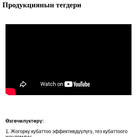
Продукциянын тегдери
Өзгөчөлүктөрү:
1. Жогорку кубаттоо эффективдүүлүгү, тез кубаттоого
жөндөмдүү;