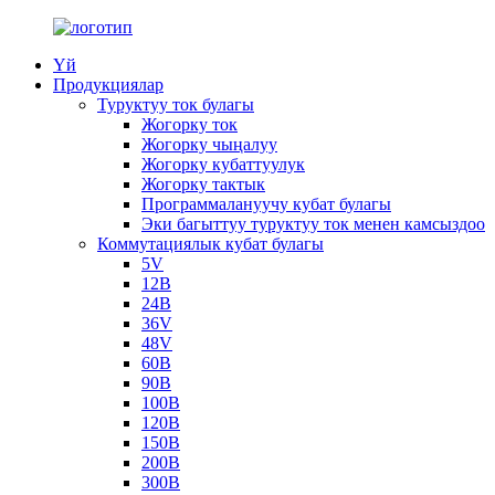
Үй
Продукциялар
Туруктуу ток булагы
Жогорку ток
Жогорку чыңалуу
Жогорку кубаттуулук
Жогорку тактык
Программалануучу кубат булагы
Эки багыттуу туруктуу ток менен камсыздоо
Коммутациялык кубат булагы
5V
12В
24В
36V
48V
60В
90В
100В
120В
150В
200В
300В