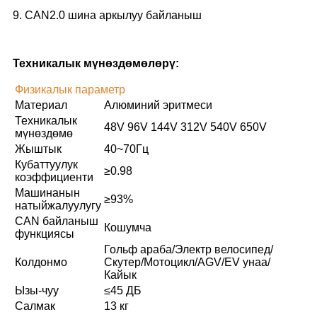
9. CAN2.0 шина аркылуу байланыш
Техникалык мүнөздөмөлөрү:
Физикалык параметр
Материал
Алюминий эритмеси
Техникалык
48V 96V 144V 312V 540V 650V
мүнөздөмө
Жыштык
40~70Гц
Кубаттуулук
≥0.98
коэффициенти
Машинанын
≥93%
натыйжалуулугу
CAN байланыш
Кошумча
функциясы
Гольф араба/Электр велосипед/
Колдонмо
Скутер/Мотоцикл/AGV/EV унаа/
Кайык
Ызы-чуу
≤45 ДБ
Салмак
13 кг