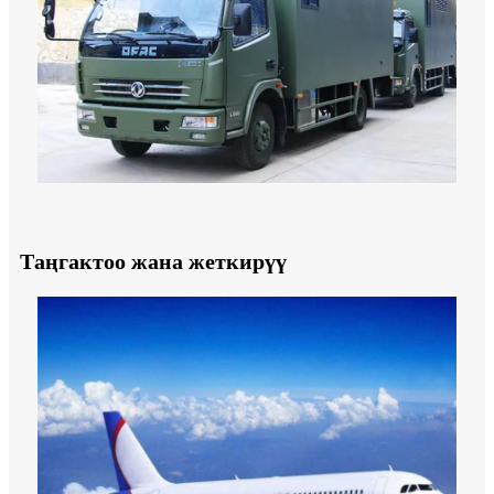
Таңгактоо жана жеткирүү