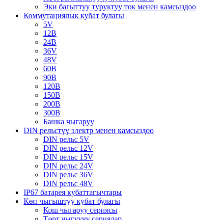
Эки багыттуу туруктуу ток менен камсыздоо
Коммутациялык кубат булагы
5V
12В
24В
36V
48V
60В
90В
120В
150В
200В
300В
Башка чыгаруу
DIN рельстүү электр менен камсыздоо
DIN рельс 5V
DIN рельс 12V
DIN рельс 15V
DIN рельс 24V
DIN рельс 36V
DIN рельс 48V
IP67 батарея кубаттагычтары
Көп чыгыштуу кубат булагы
Кош чыгаруу сериясы
Төрт чыгуучу сериялар