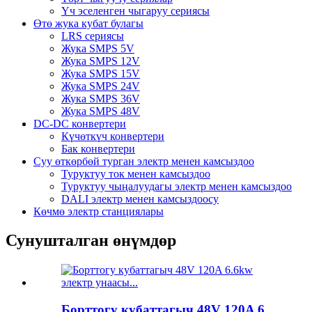
Үч эселенген чыгаруу сериясы
Өтө жука кубат булагы
LRS сериясы
Жука SMPS 5V
Жука SMPS 12V
Жука SMPS 15V
Жука SMPS 24V
Жука SMPS 36V
Жука SMPS 48V
DC-DC конвертери
Күчөткүч конвертери
Бак конвертери
Суу өткөрбөй турган электр менен камсыздоо
Туруктуу ток менен камсыздоо
Туруктуу чыңалуудагы электр менен камсыздоо
DALI электр менен камсыздоосу
Көчмө электр станциялары
Сунушталган өнүмдөр
Борттогу кубаттагыч 48V 120A 6...