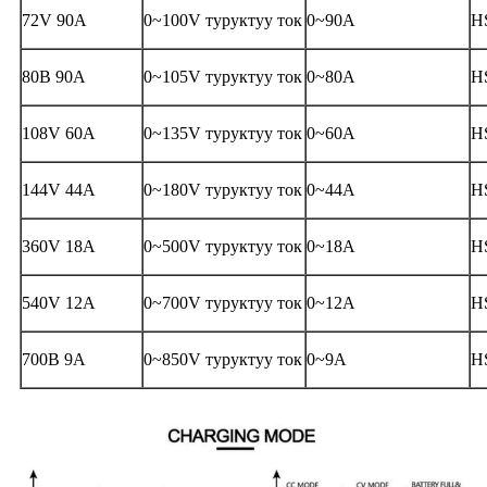
72V 90A
0~100V туруктуу ток
0~90A
H
80В 90А
0~105V туруктуу ток
0~80A
H
108V 60A
0~135V туруктуу ток
0~60A
H
144V 44A
0~180V туруктуу ток
0~44A
H
360V 18A
0~500V туруктуу ток
0~18A
H
540V 12A
0~700V туруктуу ток
0~12A
H
700В 9А
0~850V туруктуу ток
0~9A
H