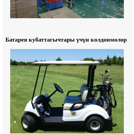
Батарея кубаттагычтары үчүн колдонмолор