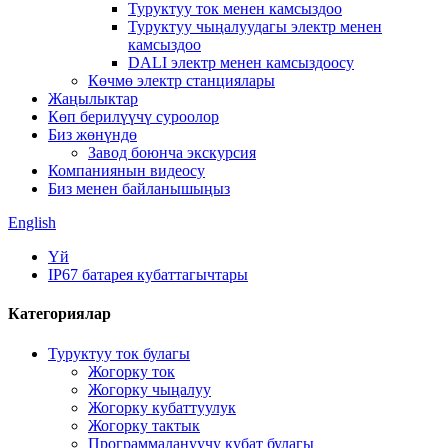
Туруктуу ток менен камсыздоо
Туруктуу чыңалуудагы электр менен
камсыздоо
DALI электр менен камсыздоосу
Көчмө электр станциялары
Жаңылыктар
Көп берилүүчү суроолор
Биз жөнүндө
Завод боюнча экскурсия
Компаниянын видеосу
Биз менен байланышыңыз
English
Үй
IP67 батарея кубаттагычтары
Категориялар
Туруктуу ток булагы
Жогорку ток
Жогорку чыңалуу
Жогорку кубаттуулук
Жогорку тактык
Программалануучу кубат булагы