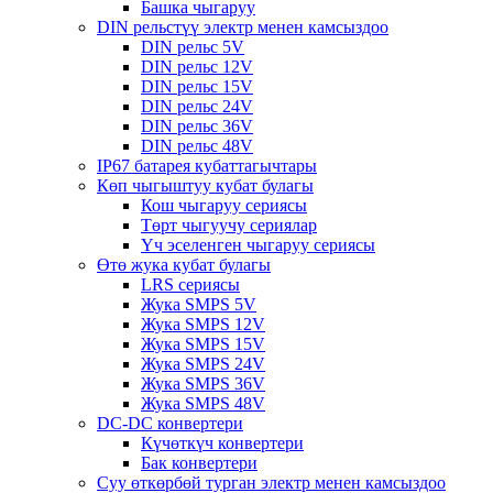
Башка чыгаруу
DIN рельстүү электр менен камсыздоо
DIN рельс 5V
DIN рельс 12V
DIN рельс 15V
DIN рельс 24V
DIN рельс 36V
DIN рельс 48V
IP67 батарея кубаттагычтары
Көп чыгыштуу кубат булагы
Кош чыгаруу сериясы
Төрт чыгуучу сериялар
Үч эселенген чыгаруу сериясы
Өтө жука кубат булагы
LRS сериясы
Жука SMPS 5V
Жука SMPS 12V
Жука SMPS 15V
Жука SMPS 24V
Жука SMPS 36V
Жука SMPS 48V
DC-DC конвертери
Күчөткүч конвертери
Бак конвертери
Суу өткөрбөй турган электр менен камсыздоо