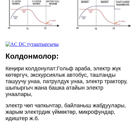
Колдонмолор:
Кеңири колдонулат:
Гольф араба, электр жүк
көтөргүч, экскурсиялык автобус, таштанды
ташуучу унаа, патрулдук унаа, электр трактору,
шыпыргыч жана башка атайын электр
унаалары,
электр чөп чапкычтар, байланыш жабдуулары,
жарым электрдик үймөктөр, микрофундар,
идиштер ж.б.