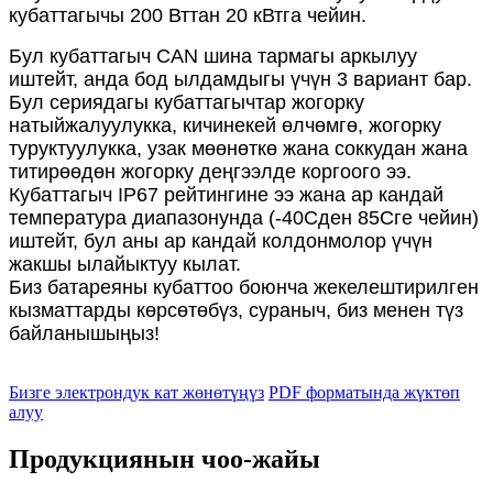
кубаттагычы 200 Вттан 20 кВтга чейин.
Бул кубаттагыч CAN шина тармагы аркылуу
иштейт, анда бод ылдамдыгы үчүн 3 вариант бар.
Бул сериядагы кубаттагычтар жогорку
натыйжалуулукка, кичинекей өлчөмгө, жогорку
туруктуулукка, узак мөөнөткө жана соккудан жана
титирөөдөн жогорку деңгээлде коргоого ээ.
Кубаттагыч IP67 рейтингине ээ жана ар кандай
температура диапазонунда (-40Cден 85Cге чейин)
иштейт, бул аны ар кандай колдонмолор үчүн
жакшы ылайыктуу кылат.
Биз батареяны кубаттоо боюнча жекелештирилген
кызматтарды көрсөтөбүз, сураныч, биз менен түз
байланышыңыз!
Бизге электрондук кат жөнөтүңүз
PDF форматында жүктөп
алуу
Продукциянын чоо-жайы