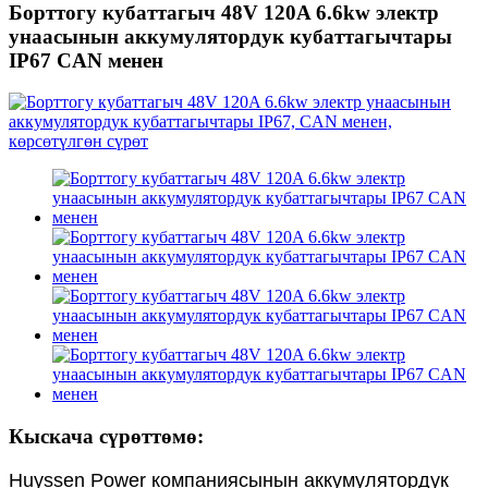
Борттогу кубаттагыч 48V 120A 6.6kw электр
унаасынын аккумулятордук кубаттагычтары
IP67 CAN менен
Кыскача сүрөттөмө:
Huyssen Power компаниясынын аккумулятордук