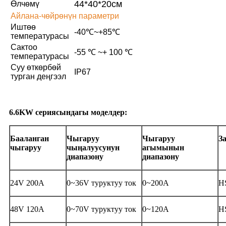
44*40*20см
Өлчөмү
Айлана-чөйрөнүн параметри
Иштөө
-40℃~+85℃
температурасы
Сактоо
-55 ℃ ~+ 100 ℃
температурасы
Суу өткөрбөй
IP67
турган деңгээл
6.6KW сериясындагы моделдер:
Бааланган
Чыгаруу
Чыгаруу
З
чыгаруу
чыңалуусунун
агымынын
диапазону
диапазону
24V 200A
0~36V туруктуу ток
0~200A
H
48V 120A
0~70V туруктуу ток
0~120A
H