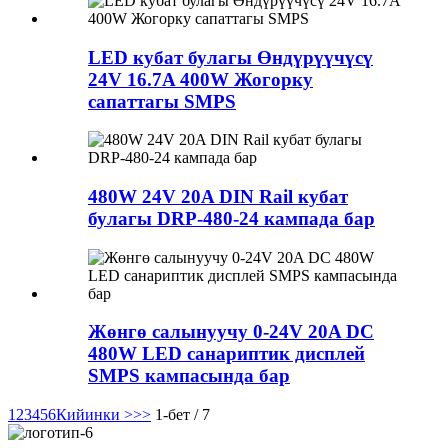
LED кубат булагы Өндүрүүчүсү
24V 16.7A 400W Жогорку
сапаттагы SMPS
480W 24V 20A DIN Rail кубат
булагы DRP-480-24 кампада бар
Жөнгө салынуучу 0-24V 20A DC
480W LED санариптик дисплей
SMPS кампасында бар
1
2
3
4
5
6
Кийинки >
>>
1-бет / 7