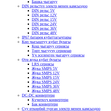
Башка чыгаруу
DIN рельстүү электр менен камсыздоо
DIN рельс 5V
DIN рельс 12V
DIN рельс 15V
DIN рельс 24V
DIN рельс 36V
DIN рельс 48V
IP67 батарея кубаттагычтары
Көп чыгыштуу кубат булагы
Кош чыгаруу сериясы
Төрт чыгуучу сериялар
Үч эселенген чыгаруу сериясы
Өтө жука кубат булагы
LRS сериясы
Жука SMPS 5V
Жука SMPS 12V
Жука SMPS 15V
Жука SMPS 24V
Жука SMPS 36V
Жука SMPS 48V
DC-DC конвертери
Күчөткүч конвертери
Бак конвертери
Суу өткөрбөй турган электр менен камсыздоо