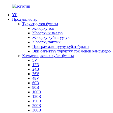
Үй
Продукциялар
Туруктуу ток булагы
Жогорку ток
Жогорку чыңалуу
Жогорку кубаттуулук
Жогорку тактык
Программалануучу кубат булагы
Эки багыттуу туруктуу ток менен камсыздоо
Коммутациялык кубат булагы
5V
12В
24В
36V
48V
60В
90В
100В
120В
150В
200В
300В