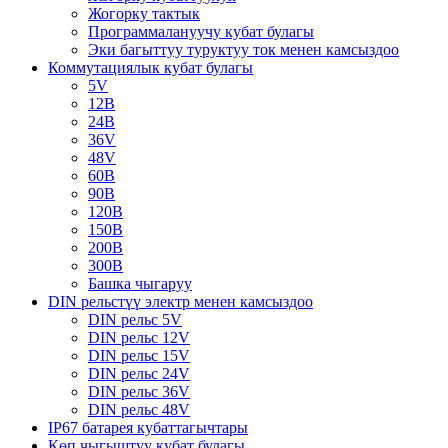
Жогорку тактык
Программалануучу кубат булагы
Эки багыттуу туруктуу ток менен камсыздоо
Коммутациялык кубат булагы
5V
12В
24В
36V
48V
60В
90В
120В
150В
200В
300В
Башка чыгаруу
DIN рельстүү электр менен камсыздоо
DIN рельс 5V
DIN рельс 12V
DIN рельс 15V
DIN рельс 24V
DIN рельс 36V
DIN рельс 48V
IP67 батарея кубаттагычтары
Көп чыгыштуу кубат булагы