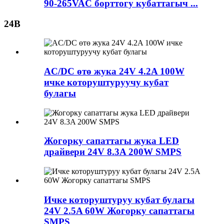
90-265VAC борттогу кубаттагыч ...
24В
AC/DC өтө жука 24V 4.2A 100W
ичке которуштуруучу кубат
булагы
Жогорку сапаттагы жука LED
драйвери 24V 8.3A 200W SMPS
Ичке которуштуруу кубат булагы
24V 2.5A 60W Жогорку сапаттагы
SMPS