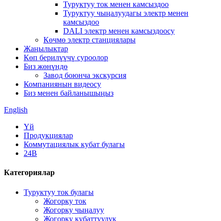
Туруктуу ток менен камсыздоо
Туруктуу чыңалуудагы электр менен
камсыздоо
DALI электр менен камсыздоосу
Көчмө электр станциялары
Жаңылыктар
Көп берилүүчү суроолор
Биз жөнүндө
Завод боюнча экскурсия
Компаниянын видеосу
Биз менен байланышыңыз
English
Үй
Продукциялар
Коммутациялык кубат булагы
24В
Категориялар
Туруктуу ток булагы
Жогорку ток
Жогорку чыңалуу
Жогорку кубаттуулук