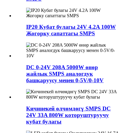
IP20 Кубат булагы 24V 4.2A 100W
Жогорку сапаттагы SMPS
DC 0-24V 208A 5000W өнөр
жайлык SMPS аналогдук
башкаруусу менен 0-5V/0-10V
Кичинекей өлчөмдөгү SMPS DC
24V 33A 800W которуштуруучу
кубат булагы