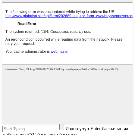
Издөө үчүн Enter баскычын же
жабуу үчүн ESC баскычын басыңыз