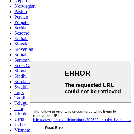
Nepali
Norwegian
Pashto
Persian
Punjabi
Serbian
Sesotho
Sinhala
Slovak
Slovenian
Somali
Samoan
Scots Gaelic
Shona
Sindhi
Sundanese
Swahili
Tajik
Tamil
Telugu
Thai
Ukrainian
Urdu
Uzbek
Vietnamese