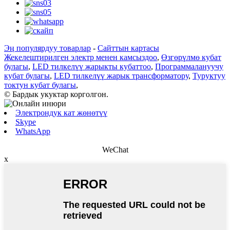
Эң популярдуу товарлар
-
Сайттын картасы
Жекелештирилген электр менен камсыздоо
,
Өзгөрүлмө кубат
булагы
,
LED тилкелүү жарыкты кубаттоо
,
Программалануучу
кубат булагы
,
LED тилкелүү жарык трансформатору
,
Туруктуу
токтун кубат булагы
,
© Бардык укуктар корголгон.
Электрондук кат жөнөтүү
Skype
WhatsApp
WeChat
x