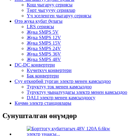
Кош чыгаруу сериясы
Төрт чыгуучу сериялар
Үч эселенген чыгаруу сериясы
Өтө жука кубат булагы
LRS сериясы
Жука SMPS 5V
Жука SMPS 12V
Жука SMPS 15V
Жука SMPS 24V
Жука SMPS 36V
Жука SMPS 48V
DC-DC конвертери
Күчөткүч конвертери
Бак конвертери
Суу өткөрбөй турган электр менен камсыздоо
Туруктуу ток менен камсыздоо
Туруктуу чыңалуудагы электр менен камсыздоо
DALI электр менен камсыздоосу
Көчмө электр станциялары
Сунушталган өнүмдөр