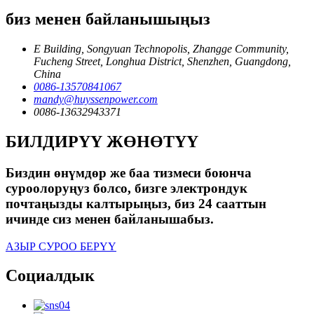
биз менен байланышыңыз
E Building, Songyuan Technopolis, Zhangge Community,
Fucheng Street, Longhua District, Shenzhen, Guangdong,
China
0086-13570841067
mandy@huyssenpower.com
0086-13632943371
БИЛДИРҮҮ ЖӨНӨТҮҮ
Биздин өнүмдөр же баа тизмеси боюнча
суроолоруңуз болсо, бизге электрондук
почтаңызды калтырыңыз, биз 24 сааттын
ичинде сиз менен байланышабыз.
АЗЫР СУРОО БЕРҮҮ
Социалдык