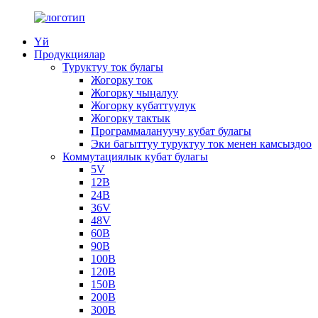
Үй
Продукциялар
Туруктуу ток булагы
Жогорку ток
Жогорку чыңалуу
Жогорку кубаттуулук
Жогорку тактык
Программалануучу кубат булагы
Эки багыттуу туруктуу ток менен камсыздоо
Коммутациялык кубат булагы
5V
12В
24В
36V
48V
60В
90В
100В
120В
150В
200В
300В