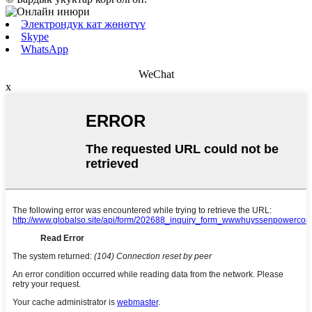
Электрондук кат жөнөтүү
Skype
WhatsApp
WeChat
x