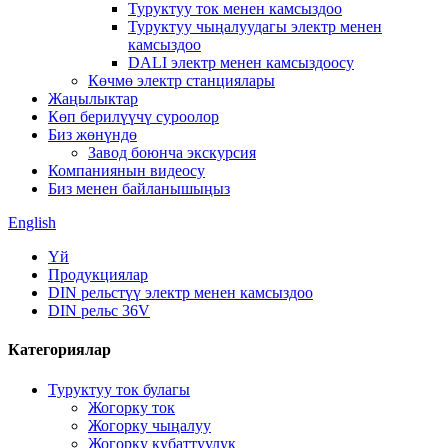
Туруктуу ток менен камсыздоо
Туруктуу чыңалуудагы электр менен
камсыздоо
DALI электр менен камсыздоосу
Көчмө электр станциялары
Жаңылыктар
Көп берилүүчү суроолор
Биз жөнүндө
Завод боюнча экскурсия
Компаниянын видеосу
Биз менен байланышыңыз
English
Үй
Продукциялар
DIN рельстүү электр менен камсыздоо
DIN рельс 36V
Категориялар
Туруктуу ток булагы
Жогорку ток
Жогорку чыңалуу
Жогорку кубаттуулук