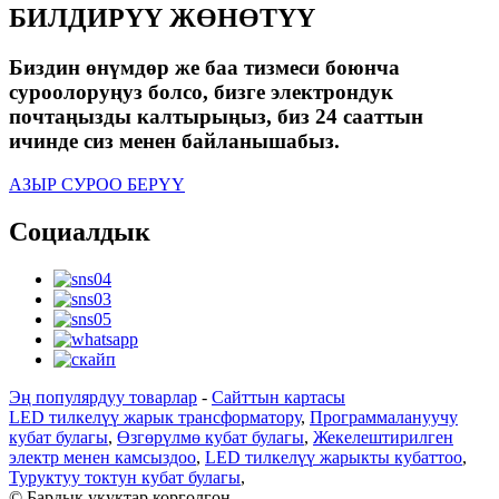
БИЛДИРҮҮ ЖӨНӨТҮҮ
Биздин өнүмдөр же баа тизмеси боюнча
суроолоруңуз болсо, бизге электрондук
почтаңызды калтырыңыз, биз 24 сааттын
ичинде сиз менен байланышабыз.
АЗЫР СУРОО БЕРҮҮ
Социалдык
Эң популярдуу товарлар
-
Сайттын картасы
LED тилкелүү жарык трансформатору
,
Программалануучу
кубат булагы
,
Өзгөрүлмө кубат булагы
,
Жекелештирилген
электр менен камсыздоо
,
LED тилкелүү жарыкты кубаттоо
,
Туруктуу токтун кубат булагы
,
© Бардык укуктар корголгон.