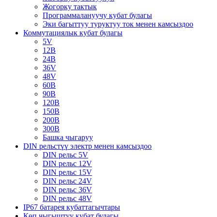
Жогорку тактык
Программалануучу кубат булагы
Эки багыттуу туруктуу ток менен камсыздоо
Коммутациялык кубат булагы
5V
12В
24В
36V
48V
60В
90В
120В
150В
200В
300В
Башка чыгаруу
DIN рельстүү электр менен камсыздоо
DIN рельс 5V
DIN рельс 12V
DIN рельс 15V
DIN рельс 24V
DIN рельс 36V
DIN рельс 48V
IP67 батарея кубаттагычтары
Көп чыгыштуу кубат булагы