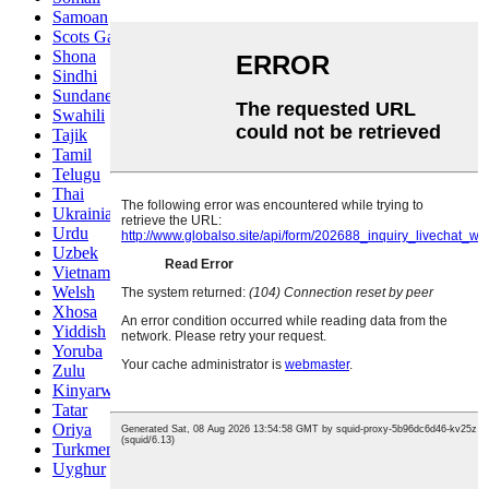
Samoan
Scots Gaelic
Shona
Sindhi
Sundanese
Swahili
Tajik
Tamil
Telugu
Thai
Ukrainian
Urdu
Uzbek
Vietnamese
Welsh
Xhosa
Yiddish
Yoruba
Zulu
Kinyarwanda
Tatar
Oriya
Turkmen
Uyghur