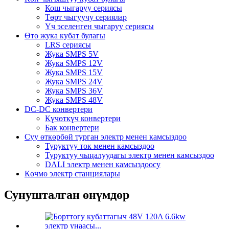
Кош чыгаруу сериясы
Төрт чыгуучу сериялар
Үч эселенген чыгаруу сериясы
Өтө жука кубат булагы
LRS сериясы
Жука SMPS 5V
Жука SMPS 12V
Жука SMPS 15V
Жука SMPS 24V
Жука SMPS 36V
Жука SMPS 48V
DC-DC конвертери
Күчөткүч конвертери
Бак конвертери
Суу өткөрбөй турган электр менен камсыздоо
Туруктуу ток менен камсыздоо
Туруктуу чыңалуудагы электр менен камсыздоо
DALI электр менен камсыздоосу
Көчмө электр станциялары
Сунушталган өнүмдөр