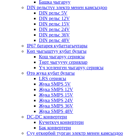
Башка чыгаруу
DIN рельстүү электр менен камсыздоо
DIN рельс 5V
DIN рельс 12V
DIN рельс 15V
DIN рельс 24V
DIN рельс 36V
DIN рельс 48V
IP67 батарея кубаттагычтары
Көп чыгыштуу кубат булагы
Кош чыгаруу сериясы
Төрт чыгуучу сериялар
Үч эселенген чыгаруу сериясы
Өтө жука кубат булагы
LRS сериясы
Жука SMPS 5V
Жука SMPS 12V
Жука SMPS 15V
Жука SMPS 24V
Жука SMPS 36V
Жука SMPS 48V
DC-DC конвертери
Күчөткүч конвертери
Бак конвертери
Суу өткөрбөй турган электр менен камсыздоо