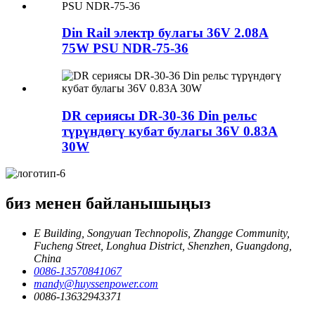
Din Rail электр булагы 36V 2.08A
75W PSU NDR-75-36
DR сериясы DR-30-36 Din рельс
түрүндөгү кубат булагы 36V 0.83A
30W
биз менен байланышыңыз
E Building, Songyuan Technopolis, Zhangge Community,
Fucheng Street, Longhua District, Shenzhen, Guangdong,
China
0086-13570841067
mandy@huyssenpower.com
0086-13632943371