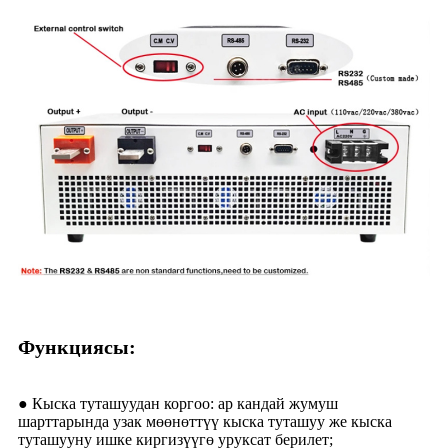
Функциясы:
● Кыска туташуудан коргоо: ар кандай жумуш
шарттарында узак мөөнөттүү кыска туташуу же кыска
туташууну ишке киргизүүгө уруксат берилет;