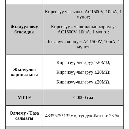
Киргизүү чыгышы: AC1500V, 10mA, 1
мүнөт;
Жылуулоочу
Киргизүү - машинанын корпусу:
бекемдик
AC1500V, 10mA, 1 мүнөт;
Чыгаруу - корпус: AC1500V, 10mA, 1
мүнөт
Киргизүү-чыгаруу ≥20MΩ;
Жылуулоо
Киргизүү-чыгаруу ≥20MΩ;
каршылыгы
Киргизүү-чыгаруу ≥20MΩ.
MTTF
≥50000 саат
Өлчөмү / Таза
483*575*135мм, түндүк-батыш: 23.5кг
салмагы