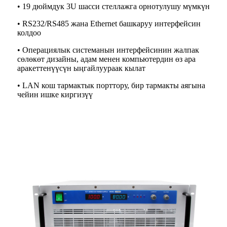
• 19 дюймдук 3U шасси стеллажга орнотулушу мүмкүн
• RS232/RS485 жана Ethernet башкаруу интерфейсин
колдоо
• Операциялык системанын интерфейсинин жалпак
сөлөкөт дизайны, адам менен компьютердин өз ара
аракеттенүүсүн ыңгайлуураак кылат
• LAN кош тармактык порттору, бир тармакты аягына
чейин ишке киргизүү