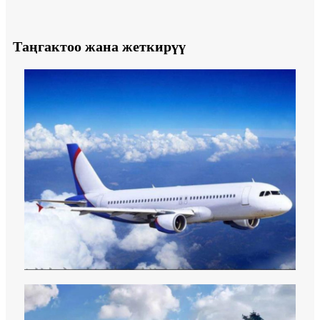
Таңгактоо жана жеткирүү