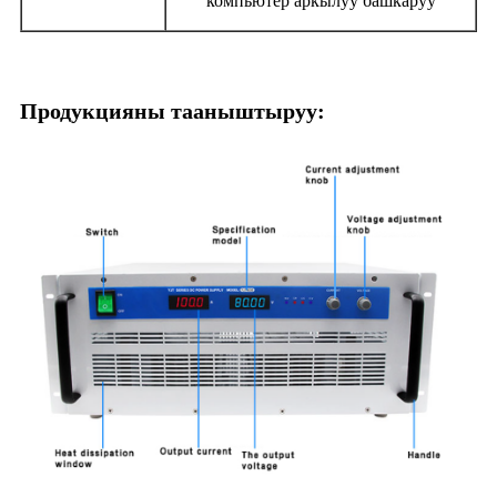
компьютер аркылуу башкаруу
Продукцияны тааныштыруу: