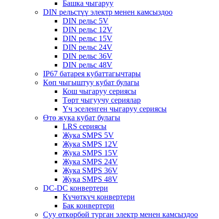
Башка чыгаруу
DIN рельстүү электр менен камсыздоо
DIN рельс 5V
DIN рельс 12V
DIN рельс 15V
DIN рельс 24V
DIN рельс 36V
DIN рельс 48V
IP67 батарея кубаттагычтары
Көп чыгыштуу кубат булагы
Кош чыгаруу сериясы
Төрт чыгуучу сериялар
Үч эселенген чыгаруу сериясы
Өтө жука кубат булагы
LRS сериясы
Жука SMPS 5V
Жука SMPS 12V
Жука SMPS 15V
Жука SMPS 24V
Жука SMPS 36V
Жука SMPS 48V
DC-DC конвертери
Күчөткүч конвертери
Бак конвертери
Суу өткөрбөй турган электр менен камсыздоо