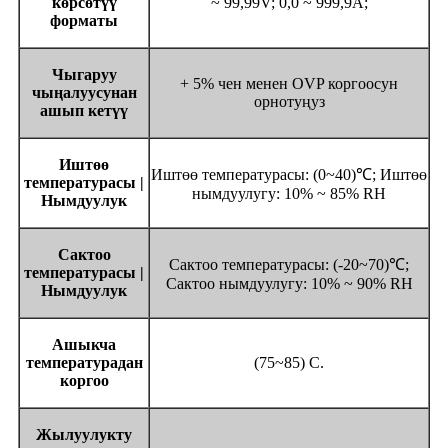
көрсөтүү
~ 99,99V; 0,0 ~ 999,9A;
форматы
Чыгаруу
+ 5% чен менен OVP коргоосун
чыңалуусунан
орнотуңуз
ашып кетүү
Иштөө
Иштөө температурасы: (0~40)℃; Иштөө
температурасы |
нымдуулугу: 10% ~ 85% RH
Нымдуулук
Сактоо
Сактоо температурасы: (-20~70)℃;
температурасы |
Сактоо нымдуулугу: 10% ~ 90% RH
Нымдуулук
Ашыкча
температурадан
(75~85) C.
коргоо
Жылуулукту