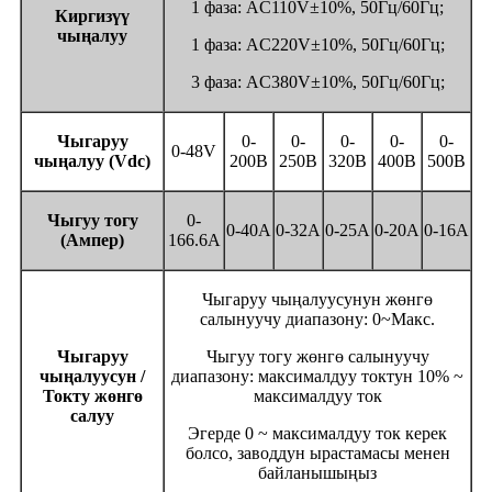
1 фаза: AC110V±10%, 50Гц/60Гц;
Киргизүү
чыңалуу
1 фаза: AC220V±10%, 50Гц/60Гц;
3 фаза: AC380V±10%, 50Гц/60Гц;
Чыгаруу
0-
0-
0-
0-
0-
0-48V
чыңалуу (Vdc)
200В
250В
320В
400В
500В
Чыгуу тогу
0-
0-40A
0-32A
0-25A
0-20A
0-16A
(Ампер)
166.6A
Чыгаруу чыңалуусунун жөнгө
салынуучу диапазону: 0~Макс.
Чыгаруу
Чыгуу тогу жөнгө салынуучу
чыңалуусун /
диапазону: максималдуу токтун 10% ~
Токту жөнгө
максималдуу ток
салуу
Эгерде 0 ~ максималдуу ток керек
болсо, заводдун ырастамасы менен
байланышыңыз