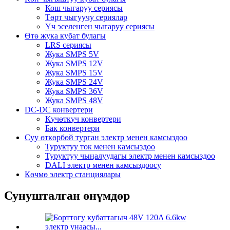
Кош чыгаруу сериясы
Төрт чыгуучу сериялар
Үч эселенген чыгаруу сериясы
Өтө жука кубат булагы
LRS сериясы
Жука SMPS 5V
Жука SMPS 12V
Жука SMPS 15V
Жука SMPS 24V
Жука SMPS 36V
Жука SMPS 48V
DC-DC конвертери
Күчөткүч конвертери
Бак конвертери
Суу өткөрбөй турган электр менен камсыздоо
Туруктуу ток менен камсыздоо
Туруктуу чыңалуудагы электр менен камсыздоо
DALI электр менен камсыздоосу
Көчмө электр станциялары
Сунушталган өнүмдөр