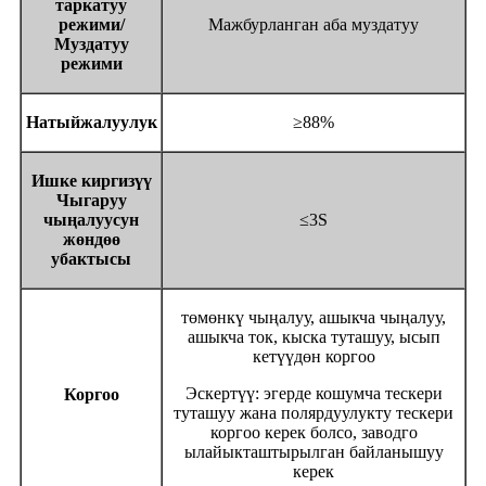
таркатуу
режими/
Мажбурланган аба муздатуу
Муздатуу
режими
Натыйжалуулук
≥88%
Ишке киргизүү
Чыгаруу
чыңалуусун
≤3S
жөндөө
убактысы
төмөнкү чыңалуу, ашыкча чыңалуу,
ашыкча ток, кыска туташуу, ысып
кетүүдөн коргоо
Эскертүү: эгерде кошумча тескери
Коргоо
туташуу жана полярдуулукту тескери
коргоо керек болсо, заводго
ылайыкташтырылган байланышуу
керек