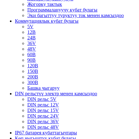
Жогорку тактык
Программалануучу кубат булагы
Эки багыттуу туруктуу ток менен камсыздоо
Коммутациялык кубат булагы
5V
12В
24В
36V
48V
60В
90В
120В
150В
200В
300В
Башка чыгаруу
DIN рельстүү электр менен камсыздоо
DIN рельс 5V
DIN рельс 12V
DIN рельс 15V
DIN рельс 24V
DIN рельс 36V
DIN рельс 48V
IP67 батарея кубаттагычтары
Көп чыгыштуу кубат булагы