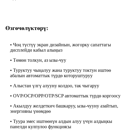
Өзгөчөлүктөрү:
• Чоң түстүү экран дизайнын, жогорку сапаттагы
дисплейди кабыл алыңыз
• Төмөн толкун, аз ызы-чуу
• Туруктуу чыңалуу жана туруктуу токтун иштөө
абалын автоматтык түрдө которуштуруу
• Алыстан үлгү алууну колдоо, так чыгаруу
• OVP/OCP/OPP/OTP/SCP автоматтык түрдө коргоосу
• Акылдуу желдеткич башкаруу, ызы-чууну азайтып,
энергияны үнөмдөө
• Туура эмес иштөөнүн алдын алуу үчүн алдыңкы
панелди кулпулоо функциясы