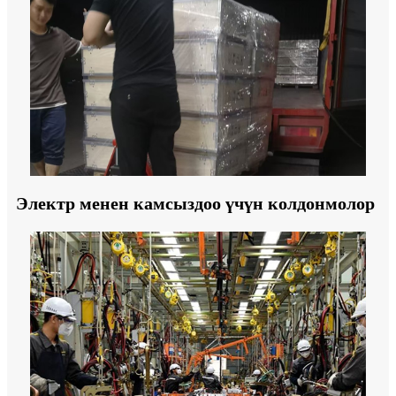
Электр менен камсыздоо үчүн колдонмолор