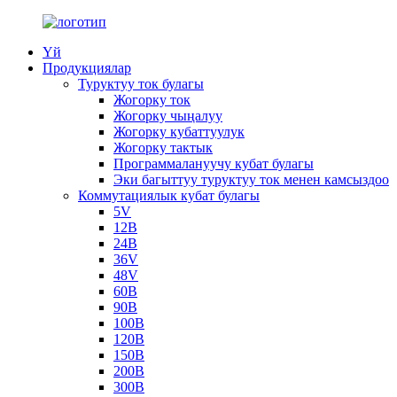
Үй
Продукциялар
Туруктуу ток булагы
Жогорку ток
Жогорку чыңалуу
Жогорку кубаттуулук
Жогорку тактык
Программалануучу кубат булагы
Эки багыттуу туруктуу ток менен камсыздоо
Коммутациялык кубат булагы
5V
12В
24В
36V
48V
60В
90В
100В
120В
150В
200В
300В