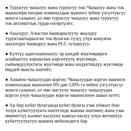
● Туруктуу чыңалуу жана туруктуу ток: Чыңалуу жана ток
маанилери нөлдөн номиналдык мааниге чейин үзгүлтүксүз
жөнгө салынат, ал эми туруктуу чыңалуу жана туруктуу
ток автоматтык түрдө өзгөртүлөт;
● Акылдуу: Алыстан башкарылуучу акылдуу
турукташтырылган ток булагын түзүү үчүн кошумча
аналогдук башкаруу жана PLC туташуусу;
● Күчтүү адаптациялануу: ар кандай жүктөмдөргө
ылайыктуу, каршылык көрсөтүүчү жүктөмдө,
сыйымдуулуктагы жүктөмдө жана индуктивдүү жүктөмдө
бирдей мыкты иштейт;
● Ашыкча чыңалуудан коргоо: Чыңалуудан коргоо мааниси
номиналдык маанинин 0% дан 120% га чейин үзгүлтүксүз
жөнгө салынат, ал эми чыгуучу чыңалуу чыңалуудан
коргоо үчүн чыңалуудан коргоо маанисинен ашып кетет;
● Ар бир кубат булагында кубат булагы узак убакыт бою
толук кубаттуулукта иштегенде жакшы иштөөнү жана узак
мөөнөттүү кызмат кылууну камсыз кылуу үчүн жетиштүү
кубаттуулуктун ашыкча мейкиндиги бар.