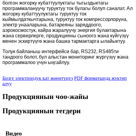
болгон жогорку кубаттуулуктагы тыгыздыктагы
программалануучу туруктуу ток булагы болуп саналат. Ал
жогорку кубаттуулуктагы туруктуу ток
кыймылдаткычтарына, туруктуу ток компрессорлоруна,
электр унааларына, батареяны заряддоого,
аэрокосмостук, кайра жаралуучу энергия булактарына
жана серверлерге, продукцияны сыноого жана күйгүзүү
менен эскиртүүгө жана башка тармактарга ылайыктуу.
Толук байланыш интерфейси бар, RS232, RS485ти
тандоого болот, бул алыстан мониторинг жүргүзүү жана
программалоо үчүн ыңгайлуу.
Бизге электрондук кат жөнөтүңүз
PDF форматында жүктөп
алуу
Продукциянын чоо-жайы
Продукциянын тегдери
Видео