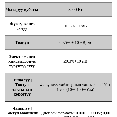
Чыгаруу кубаты
8000 Вт
Жүктү жөнгө
≤0.5%+30мВ
салуу
Толкун
≤0.5% + 10 мВрмс
Электр менен
камсыздоонун
≤0.3%+10 мВ
туруктуулугу
Чыңалуу |
Токтун
4 орундуу таблицанын тактыгы: ±1% +
тактыгын
1 сөз (10%-100% баа)
көрсөтүү
Чыңалуу |
Токтун маанисин
Дисплей форматы: 0.000 ~ 9999V; 0,00