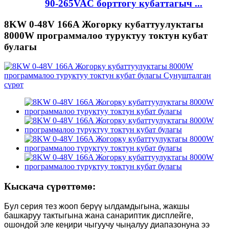
90-265VAC борттогу кубаттагыч ...
8KW 0-48V 166A Жогорку кубаттуулуктагы
8000W программалоо туруктуу токтун кубат
булагы
Кыскача сүрөттөмө:
Бул серия тез жооп берүү ылдамдыгына, жакшы
башкаруу тактыгына жана санариптик дисплейге,
ошондой эле кеңири чыгуучу чыңалуу диапазонуна ээ