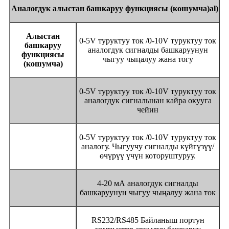
Аналогдук алыстан башкаруу функциясы (кошумча)
al
)
Алыстан
0-5V туруктуу ток /0-10V туруктуу ток
башкаруу
аналогдук сигналды башкаруунун
функциясы
чыгуу чыңалуу жана тогу
(кошумча)
0-5V туруктуу ток /0-10V туруктуу ток
аналогдук сигналынан кайра окууга
чейин
0-5V туруктуу ток /0-10V туруктуу ток
аналогу. Чыгуучу сигналды күйгүзүү/
өчүрүү үчүн которуштуруу.
4-20 мА аналогдук сигналды
башкаруунун чыгуу чыңалуу жана ток
RS232/RS485 Байланыш портун