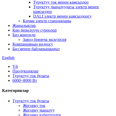
Туруктуу ток менен камсыздоо
Туруктуу чыңалуудагы электр менен
камсыздоо
DALI электр менен камсыздоосу
Көчмө электр станциялары
Жаңылыктар
Көп берилүүчү суроолор
Биз жөнүндө
Завод боюнча экскурсия
Компаниянын видеосу
Биз менен байланышыңыз
English
Үй
Продукциялар
Туруктуу ток булагы
6000~8000 Вт
Категориялар
Туруктуу ток булагы
Жогорку ток
Жогорку чыңалуу
Жогорку кубаттуулук