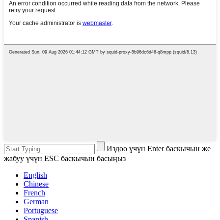
Издөө үчүн Enter баскычын же
жабуу үчүн ESC баскычын басыңыз
English
Chinese
French
German
Portuguese
Spanish