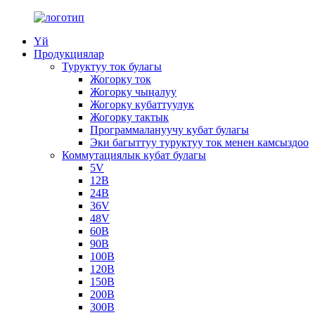
Үй
Продукциялар
Туруктуу ток булагы
Жогорку ток
Жогорку чыңалуу
Жогорку кубаттуулук
Жогорку тактык
Программалануучу кубат булагы
Эки багыттуу туруктуу ток менен камсыздоо
Коммутациялык кубат булагы
5V
12В
24В
36V
48V
60В
90В
100В
120В
150В
200В
300В