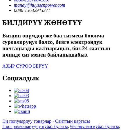
mandy@huyssenpower.com
0086-13632943371
БИЛДИРҮҮ ЖӨНӨТҮҮ
Биздин өнүмдөр же баа тизмеси боюнча
суроолоруңуз болсо, бизге электрондук
почтаңызды калтырыңыз, биз 24 сааттын
ичинде сиз менен байланышабыз.
АЗЫР СУРОО БЕРҮҮ
Социалдык
Эң популярдуу товарлар
-
Сайттын картасы
Программалануучу кубат булагы
,
Өзгөрүлмө кубат булагы
,