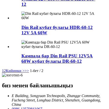
12
Din Rail кубат булагы HDR-60-12
12V 5A 60W
Кампада бар Din Rail PSU 12V5A
60W кубат булагы DR-60-12
1
2
Кийинки >
>>
1-бет / 2
биз менен байланышыңыз
E Building, Songyuan Technopolis, Zhangge Community,
Fucheng Street, Longhua District, Shenzhen, Guangdong,
China
0086-13570841067