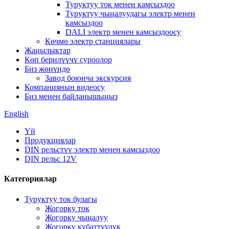
Туруктуу ток менен камсыздоо
Туруктуу чыңалуудагы электр менен
камсыздоо
DALI электр менен камсыздоосу
Көчмө электр станциялары
Жаңылыктар
Көп берилүүчү суроолор
Биз жөнүндө
Завод боюнча экскурсия
Компаниянын видеосу
Биз менен байланышыңыз
English
Үй
Продукциялар
DIN рельстүү электр менен камсыздоо
DIN рельс 12V
Категориялар
Туруктуу ток булагы
Жогорку ток
Жогорку чыңалуу
Жогорку кубаттуулук