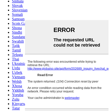
Sinhala
Slovak
Slovenian
Somali
Samoan
Scots Gaelic
Shona
Sindhi
Sundanese
Swahili
Tajik
Tamil
Telugu
Thai
Ukrainian
Urdu
Uzbek
Vietnamese
Welsh
Xhosa
Yiddish
Yoruba
Zulu
Kinyarwanda
Tatar