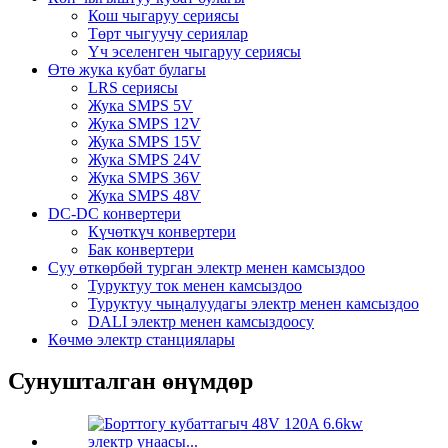
Кош чыгаруу сериясы
Төрт чыгуучу сериялар
Үч эселенген чыгаруу сериясы
Өтө жука кубат булагы
LRS сериясы
Жука SMPS 5V
Жука SMPS 12V
Жука SMPS 15V
Жука SMPS 24V
Жука SMPS 36V
Жука SMPS 48V
DC-DC конвертери
Күчөткүч конвертери
Бак конвертери
Суу өткөрбөй турган электр менен камсыздоо
Туруктуу ток менен камсыздоо
Туруктуу чыңалуудагы электр менен камсыздоо
DALI электр менен камсыздоосу
Көчмө электр станциялары
Сунушталган өнүмдөр