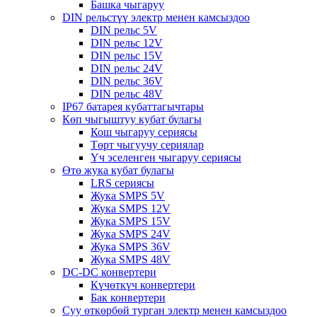
Башка чыгаруу
DIN рельстүү электр менен камсыздоо
DIN рельс 5V
DIN рельс 12V
DIN рельс 15V
DIN рельс 24V
DIN рельс 36V
DIN рельс 48V
IP67 батарея кубаттагычтары
Көп чыгыштуу кубат булагы
Кош чыгаруу сериясы
Төрт чыгуучу сериялар
Үч эселенген чыгаруу сериясы
Өтө жука кубат булагы
LRS сериясы
Жука SMPS 5V
Жука SMPS 12V
Жука SMPS 15V
Жука SMPS 24V
Жука SMPS 36V
Жука SMPS 48V
DC-DC конвертери
Күчөткүч конвертери
Бак конвертери
Суу өткөрбөй турган электр менен камсыздоо