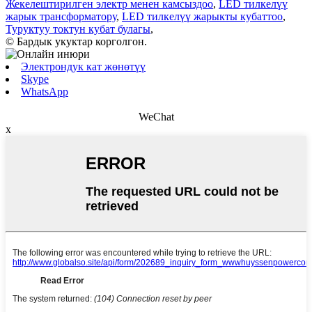
Жекелештирилген электр менен камсыздоо
,
LED тилкелүү
жарык трансформатору
,
LED тилкелүү жарыкты кубаттоо
,
Туруктуу токтун кубат булагы
,
© Бардык укуктар корголгон.
Электрондук кат жөнөтүү
Skype
WhatsApp
WeChat
x