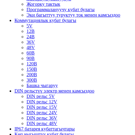
Жогорку тактык
Программалануучу кубат булагы
Эки багыттуу туруктуу ток менен камсыздоо
Коммутациялык кубат булагы
5V
12В
24В
36V
48V
60В
90В
120В
150В
200В
300В
Башка чыгаруу
DIN рельстүү электр менен камсыздоо
DIN рельс 5V
DIN рельс 12V
DIN рельс 15V
DIN рельс 24V
DIN рельс 36V
DIN рельс 48V
IP67 батарея кубаттагычтары
Көп чыгыштуу кубат булагы