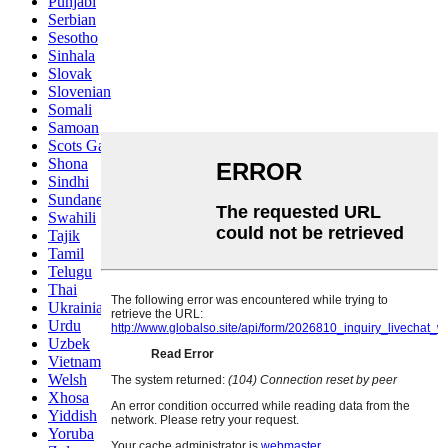
Punjabi
Serbian
Sesotho
Sinhala
Slovak
Slovenian
Somali
Samoan
Scots Gaelic
Shona
Sindhi
Sundanese
Swahili
Tajik
Tamil
Telugu
Thai
Ukrainian
Urdu
Uzbek
Vietnamese
Welsh
Xhosa
Yiddish
Yoruba