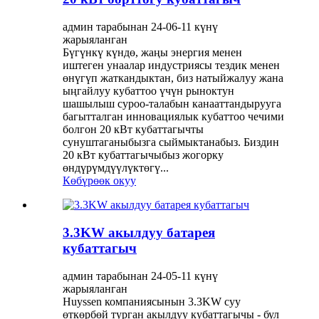
админ тарабынан 24-06-11 күнү
жарыяланган
Бүгүнкү күндө, жаңы энергия менен
иштеген унаалар индустриясы тездик менен
өнүгүп жаткандыктан, биз натыйжалуу жана
ыңгайлуу кубаттоо үчүн рыноктун
шашылыш суроо-талабын канааттандырууга
багытталган инновациялык кубаттоо чечими
болгон 20 кВт кубаттагычты
сунуштаганыбызга сыймыктанабыз. Биздин
20 кВт кубаттагычыбыз жогорку
өндүрүмдүүлүктөгү...
Көбүрөөк окуу
3.3KW акылдуу батарея
кубаттагыч
админ тарабынан 24-05-11 күнү
жарыяланган
Huyssen компаниясынын 3.3KW суу
өткөрбөй турган акылдуу кубаттагычы - бул