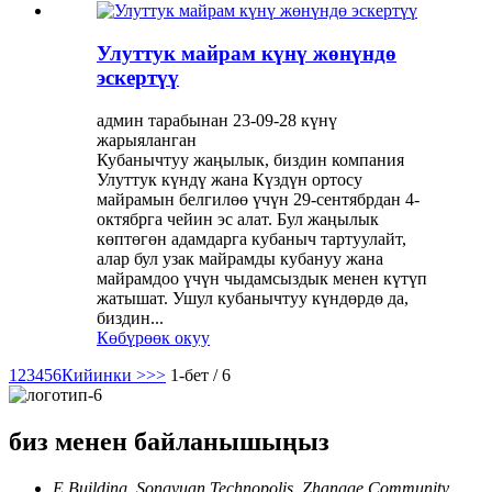
Улуттук майрам күнү жөнүндө
эскертүү
админ тарабынан 23-09-28 күнү
жарыяланган
Кубанычтуу жаңылык, биздин компания
Улуттук күндү жана Күздүн ортосу
майрамын белгилөө үчүн 29-сентябрдан 4-
октябрга чейин эс алат. Бул жаңылык
көптөгөн адамдарга кубаныч тартуулайт,
алар бул узак майрамды кубануу жана
майрамдоо үчүн чыдамсыздык менен күтүп
жатышат. Ушул кубанычтуу күндөрдө да,
биздин...
Көбүрөөк окуу
1
2
3
4
5
6
Кийинки >
>>
1-бет / 6
биз менен байланышыңыз
E Building, Songyuan Technopolis, Zhangge Community,