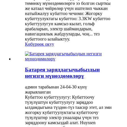
төмөнкү мүнөздөмөлөргө ээ болгон сырткы
же катаал чөйрөлөр үчүн иштелип чыккан
натыйжалуу кубаттоо чечими: Жогорку
кубаттуулуктагы кубаттоо: 3.3KW кубаттоо
кубаттуулугун камсыз кылат, гольф
арабаларын, электр шаймандарын,
навигациялык жабдууларды, чоң... тез
кубаттоого ылайыктуу.
Көбүрөөк окуу
Батарея заряддагычыбыздын
негизги мүнөздөмөлөрү
админ тарабынан 24-04-30 күнү
жарыяланган
Кубаттоо кубаттуулугу: Кубаттоочу
түзүлүштүн кубаттуулугу заряддоо
ылдамдыгына түздөн-түз таасир этет, ал эми
жогорку кубаттуулуктагы кубаттоочу
түзүлүштөр электр унаалары үчүн тез
заряддоону камсыздай алат. Huyssen