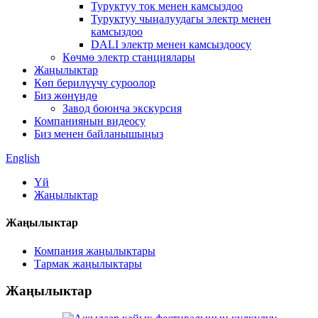
Туруктуу ток менен камсыздоо
Туруктуу чыңалуудагы электр менен
камсыздоо
DALI электр менен камсыздоосу
Көчмө электр станциялары
Жаңылыктар
Көп берилүүчү суроолор
Биз жөнүндө
Завод боюнча экскурсия
Компаниянын видеосу
Биз менен байланышыңыз
English
Үй
Жаңылыктар
Жаңылыктар
Компания жаңылыктары
Тармак жаңылыктары
Жаңылыктар