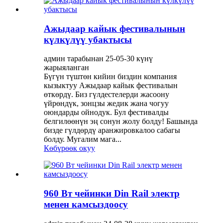
Ажыдаар кайык фестивалынын
күлкүлүү убактысы
админ тарабынан 25-05-30 күнү
жарыяланган
Бүгүн түштөн кийин биздин компания
кызыктуу Ажыдаар кайык фестивалын
өткөрдү. Биз гүлдестелерди жасоону
үйрөндүк, зонцзы жедик жана чогуу
оюндарды ойнодук. Бул фестивалды
белгилөөнүн эң сонун жолу болду! Башында
бизде гүлдөрдү аранжировкалоо сабагы
болду. Мугалим мага...
Көбүрөөк окуу
960 Вт чейинки Din Rail электр
менен камсыздоосу