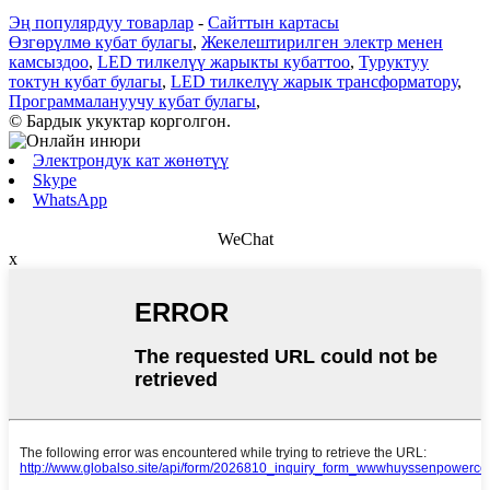
Эң популярдуу товарлар
-
Сайттын картасы
Өзгөрүлмө кубат булагы
,
Жекелештирилген электр менен
камсыздоо
,
LED тилкелүү жарыкты кубаттоо
,
Туруктуу
токтун кубат булагы
,
LED тилкелүү жарык трансформатору
,
Программалануучу кубат булагы
,
© Бардык укуктар корголгон.
Электрондук кат жөнөтүү
Skype
WhatsApp
WeChat
x