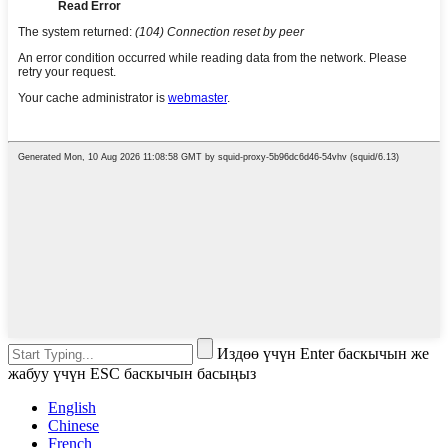
Издөө үчүн Enter баскычын же
жабуу үчүн ESC баскычын басыңыз
English
Chinese
French