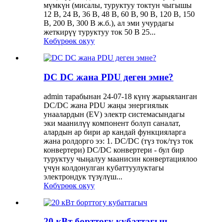
мүмкүн (мисалы, туруктуу токтун чыгышы
12 В, 24 В, 36 В, 48 В, 60 В, 90 В, 120 В, 150
В, 200 В, 300 В ж.б.), ал эми учурдагы
жеткирүү туруктуу ток 50 В 25...
Көбүрөөк окуу
DC DC жана PDU деген эмне?
admin тарабынан 24-07-18 күнү жарыяланган
DC/DC жана PDU жаңы энергиялык
унаалардын (EV) электр системасындагы
эки маанилүү компонент болуп саналат,
алардын ар бири ар кандай функцияларга
жана ролдорго ээ: 1. DC/DC (түз ток/түз ток
конвертери) DC/DC конвертери - бул бир
туруктуу чыңалуу маанисин конвертациялоо
үчүн колдонулган кубаттуулуктагы
электрондук түзүлүш...
Көбүрөөк окуу
20 кВт борттогу кубаттагыч