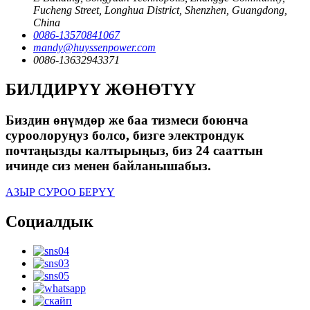
Fucheng Street, Longhua District, Shenzhen, Guangdong,
China
0086-13570841067
mandy@huyssenpower.com
0086-13632943371
БИЛДИРҮҮ ЖӨНӨТҮҮ
Биздин өнүмдөр же баа тизмеси боюнча
суроолоруңуз болсо, бизге электрондук
почтаңызды калтырыңыз, биз 24 сааттын
ичинде сиз менен байланышабыз.
АЗЫР СУРОО БЕРҮҮ
Социалдык