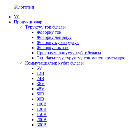
Үй
Продукциялар
Туруктуу ток булагы
Жогорку ток
Жогорку чыңалуу
Жогорку кубаттуулук
Жогорку тактык
Программалануучу кубат булагы
Эки багыттуу туруктуу ток менен камсыздоо
Коммутациялык кубат булагы
5V
12В
24В
36V
48V
60В
90В
100В
120В
150В
200В
300В