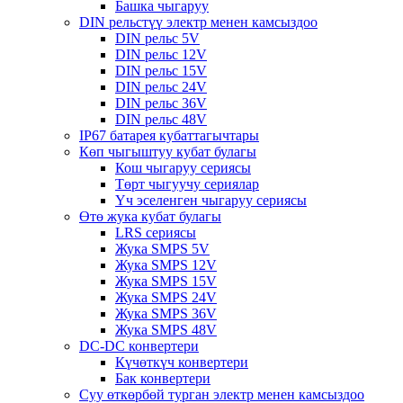
Башка чыгаруу
DIN рельстүү электр менен камсыздоо
DIN рельс 5V
DIN рельс 12V
DIN рельс 15V
DIN рельс 24V
DIN рельс 36V
DIN рельс 48V
IP67 батарея кубаттагычтары
Көп чыгыштуу кубат булагы
Кош чыгаруу сериясы
Төрт чыгуучу сериялар
Үч эселенген чыгаруу сериясы
Өтө жука кубат булагы
LRS сериясы
Жука SMPS 5V
Жука SMPS 12V
Жука SMPS 15V
Жука SMPS 24V
Жука SMPS 36V
Жука SMPS 48V
DC-DC конвертери
Күчөткүч конвертери
Бак конвертери
Суу өткөрбөй турган электр менен камсыздоо