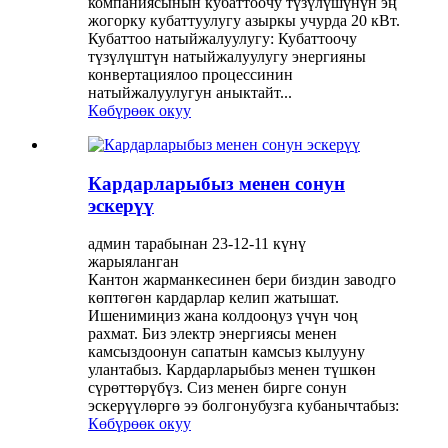
компаниясынын кубаттоочу түзүлүшүнүн эң
жогорку кубаттуулугу азыркы учурда 20 кВт.
Кубаттоо натыйжалуулугу: Кубаттоочу
түзүлүштүн натыйжалуулугу энергияны
конвертациялоо процессинин
натыйжалуулугун аныктайт...
Көбүрөөк окуу
Кардарларыбыз менен сонун
эскерүү
админ тарабынан 23-12-11 күнү
жарыяланган
Кантон жарманкесинен бери биздин заводго
көптөгөн кардарлар келип жатышат.
Ишенимиңиз жана колдооңуз үчүн чоң
рахмат. Биз электр энергиясы менен
камсыздоонун сапатын камсыз кылууну
улантабыз. Кардарларыбыз менен түшкөн
сүрөттөрүбүз. Сиз менен бирге сонун
эскерүүлөргө ээ болгонубузга кубанычтабыз:
Көбүрөөк окуу