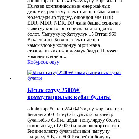
admin тарабынан 24-08-28 күнү жарыяланган
Huyssen компаниясынын өнөр жайлык
динамик рельстүү электр менен камсыздоо
моделдери ар түрдүү, ошондой эле HDR,
EDR, MDR, NDR, DR жана башка сериялар
сыяктуу көптөгөн серияларды тандоого
болот. Чыгуучу кубаттуулук 15 Вттан 960
Втка чейин. Биздин электр менен
камсыздоону колдонуу оңой жана
атаандаштыкка жөндөмдүү баада. Huyssen
компаниясынын...
Көбүрөөк окуу
Ысык сатуу 2500W
коммутациялык кубат булагы
admin тарабынан 24-08-13 күнү жарыяланган
Биздин 2500 Вт кубаттуулуктагы электр
булагыбыз быйыл абдан популярдуу болуп,
өткөн аптада 12 000 бирдик экспорттолгон.
Биздин электр булагыбыздын чыгуучу
чыңалуу 5 Вдан 500 Вга чейин болушу