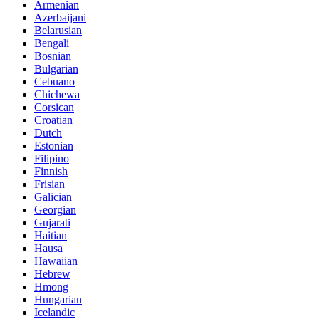
Armenian
Azerbaijani
Belarusian
Bengali
Bosnian
Bulgarian
Cebuano
Chichewa
Corsican
Croatian
Dutch
Estonian
Filipino
Finnish
Frisian
Galician
Georgian
Gujarati
Haitian
Hausa
Hawaiian
Hebrew
Hmong
Hungarian
Icelandic