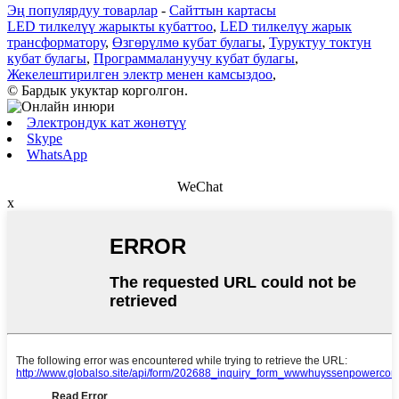
Эң популярдуу товарлар
-
Сайттын картасы
LED тилкелүү жарыкты кубаттоо
,
LED тилкелүү жарык
трансформатору
,
Өзгөрүлмө кубат булагы
,
Туруктуу токтун
кубат булагы
,
Программалануучу кубат булагы
,
Жекелештирилген электр менен камсыздоо
,
© Бардык укуктар корголгон.
Электрондук кат жөнөтүү
Skype
WhatsApp
WeChat
x