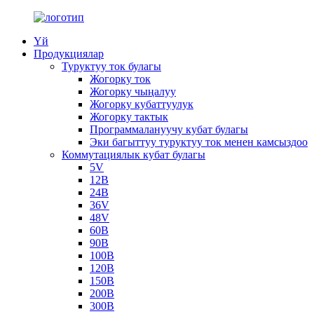
Үй
Продукциялар
Туруктуу ток булагы
Жогорку ток
Жогорку чыңалуу
Жогорку кубаттуулук
Жогорку тактык
Программалануучу кубат булагы
Эки багыттуу туруктуу ток менен камсыздоо
Коммутациялык кубат булагы
5V
12В
24В
36V
48V
60В
90В
100В
120В
150В
200В
300В