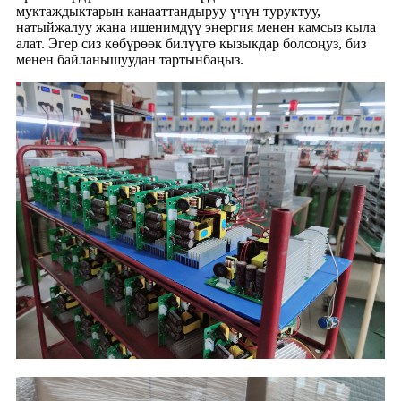
муктаждыктарын канааттандыруу үчүн туруктуу,
натыйжалуу жана ишенимдүү энергия менен камсыз кыла
алат. Эгер сиз көбүрөөк билүүгө кызыкдар болсоңуз, биз
менен байланышуудан тартынбаңыз.