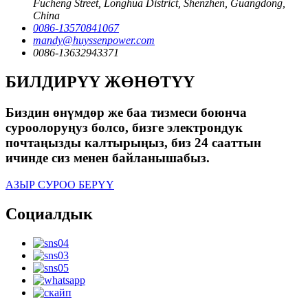
Fucheng Street, Longhua District, Shenzhen, Guangdong,
China
0086-13570841067
mandy@huyssenpower.com
0086-13632943371
БИЛДИРҮҮ ЖӨНӨТҮҮ
Биздин өнүмдөр же баа тизмеси боюнча
суроолоруңуз болсо, бизге электрондук
почтаңызды калтырыңыз, биз 24 сааттын
ичинде сиз менен байланышабыз.
АЗЫР СУРОО БЕРҮҮ
Социалдык