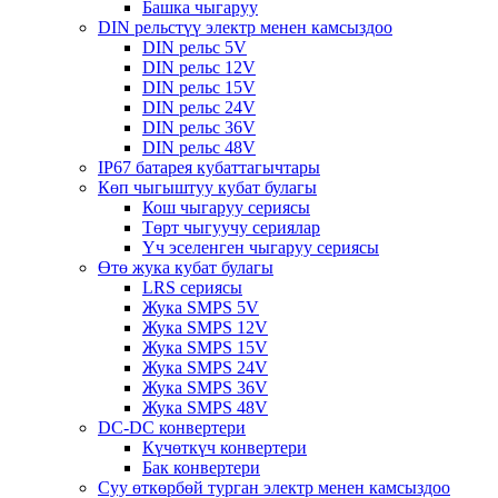
Башка чыгаруу
DIN рельстүү электр менен камсыздоо
DIN рельс 5V
DIN рельс 12V
DIN рельс 15V
DIN рельс 24V
DIN рельс 36V
DIN рельс 48V
IP67 батарея кубаттагычтары
Көп чыгыштуу кубат булагы
Кош чыгаруу сериясы
Төрт чыгуучу сериялар
Үч эселенген чыгаруу сериясы
Өтө жука кубат булагы
LRS сериясы
Жука SMPS 5V
Жука SMPS 12V
Жука SMPS 15V
Жука SMPS 24V
Жука SMPS 36V
Жука SMPS 48V
DC-DC конвертери
Күчөткүч конвертери
Бак конвертери
Суу өткөрбөй турган электр менен камсыздоо