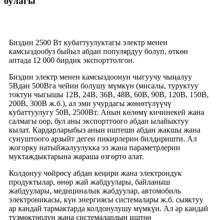
булагы
Биздин 2500 Вт кубаттуулуктагы электр менен
камсыздообуз быйыл абдан популярдуу болуп, өткөн
аптада 12 000 бирдик экспорттолгон.
Биздин электр менен камсыздоонун чыгуучу чыңалуу
5Вдан 500Вга чейин болушу мүмкүн (мисалы, туруктуу
токтун чыгышы 12В, 24В, 36В, 48В, 60В, 90В, 120В, 150В,
200В, 300В ж.б.), ал эми учурдагы жөнөтүлүүчү
кубаттуулугу 50В, 2500Вт. Анын көлөмү кичинекей жана
салмагы оор, бул аны экспорттоого абдан ылайыктуу
кылат. Кардарларыбыз анын иштеши абдан жакшы жана
сунуштоого арзыйт деген пикирлерин билдиришти. Ал
жогорку натыйжалуулукка ээ жана параметрлерин
муктаждыктарына жараша өзгөртө алат.
Колдонуу чөйрөсү абдан кеңири жана электрондук
продуктылар, өнөр жай жабдуулары, байланыш
жабдуулары, медициналык жабдуулар, автомобиль
электроникасы, күн энергиясы системалары ж.б. сыяктуу
ар кандай тармактарда колдонулушу мүмкүн. Ал ар кандай
түзмөктөрдүн жана системалардын иштөө