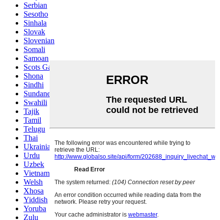
Serbian
Sesotho
Sinhala
Slovak
Slovenian
Somali
Samoan
Scots Gaelic
Shona
Sindhi
Sundanese
Swahili
Tajik
Tamil
Telugu
Thai
Ukrainian
Urdu
Uzbek
Vietnamese
Welsh
Xhosa
Yiddish
Yoruba
Zulu