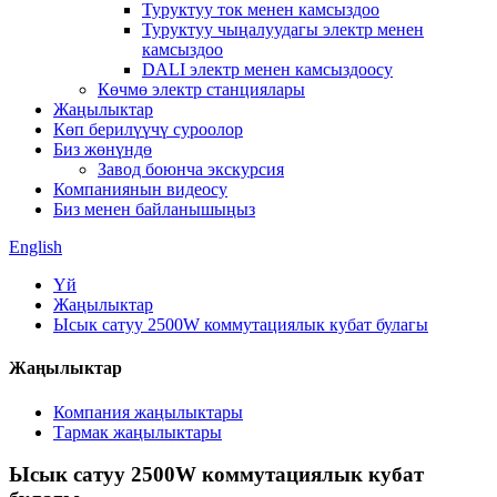
Туруктуу ток менен камсыздоо
Туруктуу чыңалуудагы электр менен
камсыздоо
DALI электр менен камсыздоосу
Көчмө электр станциялары
Жаңылыктар
Көп берилүүчү суроолор
Биз жөнүндө
Завод боюнча экскурсия
Компаниянын видеосу
Биз менен байланышыңыз
English
Үй
Жаңылыктар
Ысык сатуу 2500W коммутациялык кубат булагы
Жаңылыктар
Компания жаңылыктары
Тармак жаңылыктары
Ысык сатуу 2500W коммутациялык кубат