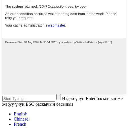
Издөө үчүн Enter баскычын же
жабуу үчүн ESC баскычын басыңыз
English
Chinese
French