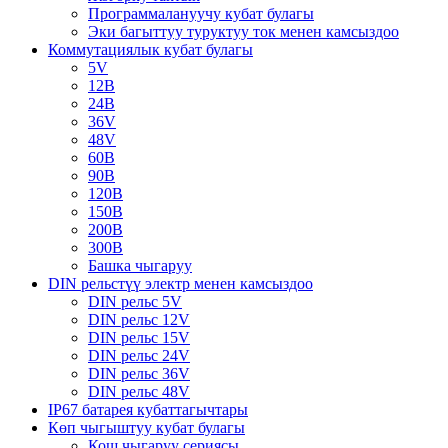
Программалануучу кубат булагы
Эки багыттуу туруктуу ток менен камсыздоо
Коммутациялык кубат булагы
5V
12В
24В
36V
48V
60В
90В
120В
150В
200В
300В
Башка чыгаруу
DIN рельстүү электр менен камсыздоо
DIN рельс 5V
DIN рельс 12V
DIN рельс 15V
DIN рельс 24V
DIN рельс 36V
DIN рельс 48V
IP67 батарея кубаттагычтары
Көп чыгыштуу кубат булагы
Кош чыгаруу сериясы