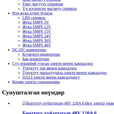
Төрт чыгуучу сериялар
Үч эселенген чыгаруу сериясы
Өтө жука кубат булагы
LRS сериясы
Жука SMPS 5V
Жука SMPS 12V
Жука SMPS 15V
Жука SMPS 24V
Жука SMPS 36V
Жука SMPS 48V
DC-DC конвертери
Күчөткүч конвертери
Бак конвертери
Суу өткөрбөй турган электр менен камсыздоо
Туруктуу ток менен камсыздоо
Туруктуу чыңалуудагы электр менен камсыздоо
DALI электр менен камсыздоосу
Көчмө электр станциялары
Сунушталган өнүмдөр
Борттогу кубаттагыч 48V 120A 6...