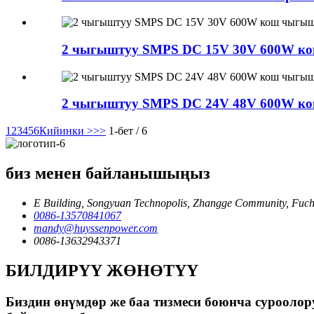
2 чыгыштуу SMPS DC 15V 30V 600W ко
2 чыгыштуу SMPS DC 24V 48V 600W ко
1
2
3
4
5
6
Кийинки >
>>
1-бет / 6
биз менен байланышыңыз
E Building, Songyuan Technopolis, Zhangge Community, Fuche
0086-13570841067
mandy@huyssenpower.com
0086-13632943371
БИЛДИРҮҮ ЖӨНӨТҮҮ
Биздин өнүмдөр же баа тизмеси боюнча суроолору