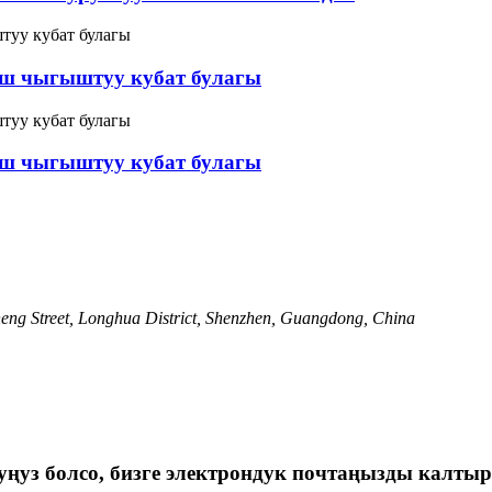
ш чыгыштуу кубат булагы
ш чыгыштуу кубат булагы
ng Street, Longhua District, Shenzhen, Guangdong, China
ңуз болсо, бизге электрондук почтаңызды калтыр