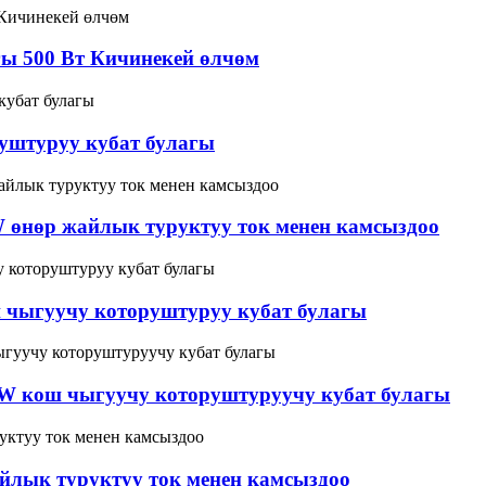
ы 500 Вт Кичинекей өлчөм
уштуруу кубат булагы
өнөр жайлык туруктуу ток менен камсыздоо
 чыгуучу которуштуруу кубат булагы
0W кош чыгуучу которуштуруучу кубат булагы
лык туруктуу ток менен камсыздоо