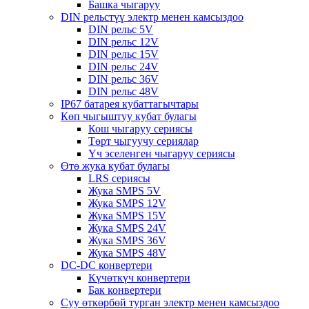
Башка чыгаруу
DIN рельстүү электр менен камсыздоо
DIN рельс 5V
DIN рельс 12V
DIN рельс 15V
DIN рельс 24V
DIN рельс 36V
DIN рельс 48V
IP67 батарея кубаттагычтары
Көп чыгыштуу кубат булагы
Кош чыгаруу сериясы
Төрт чыгуучу сериялар
Үч эселенген чыгаруу сериясы
Өтө жука кубат булагы
LRS сериясы
Жука SMPS 5V
Жука SMPS 12V
Жука SMPS 15V
Жука SMPS 24V
Жука SMPS 36V
Жука SMPS 48V
DC-DC конвертери
Күчөткүч конвертери
Бак конвертери
Суу өткөрбөй турган электр менен камсыздоо