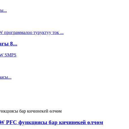
гы 8...
0W PFC функциясы бар кичинекей өлчөм