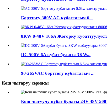
Борттогу 380V AC кубаттагыч 6...
8KW 0-48V 166A Жогорку кубаттуулукта
DC 500V 6A кубат булагы 3KW...
90-265VAC борттогу кубаттагыч ...
Кош чыгаруу сериясы
Кош чыгуучу кубат булагы 24V 48V 50