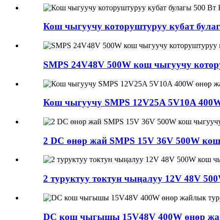
Кош чыгуучу которуштуруу кубат булаг
SMPS 24V48V 500W кош чыгуучу котор
Кош чыгуучу SMPS 12V25A 5V10A 400W 
2 DC өнөр жай SMPS 15V 36V 500W кош
2 туруктуу токтун чыңалуу 12V 48V 50
DC кош чыгышы 15V48V 400W өнөр жай