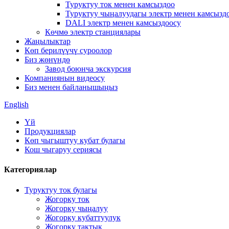
Туруктуу ток менен камсыздоо
Туруктуу чыңалуудагы электр менен камсызд
DALI электр менен камсыздоосу
Көчмө электр станциялары
Жаңылыктар
Көп берилүүчү суроолор
Биз жөнүндө
Завод боюнча экскурсия
Компаниянын видеосу
Биз менен байланышыңыз
English
Үй
Продукциялар
Көп чыгыштуу кубат булагы
Кош чыгаруу сериясы
Категориялар
Туруктуу ток булагы
Жогорку ток
Жогорку чыңалуу
Жогорку кубаттуулук
Жогорку тактык