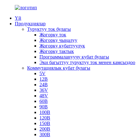
Үй
Продукциялар
Туруктуу ток булагы
Жогорку ток
Жогорку чыңалуу
Жогорку кубаттуулук
Жогорку тактык
Программалануучу кубат булагы
Эки багыттуу туруктуу ток менен камсыздоо
Коммутациялык кубат булагы
5V
12В
24В
36V
48V
60В
90В
100В
120В
150В
200В
300В