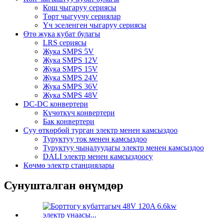
Кош чыгаруу сериясы
Төрт чыгуучу сериялар
Үч эселенген чыгаруу сериясы
Өтө жука кубат булагы
LRS сериясы
Жука SMPS 5V
Жука SMPS 12V
Жука SMPS 15V
Жука SMPS 24V
Жука SMPS 36V
Жука SMPS 48V
DC-DC конвертери
Күчөткүч конвертери
Бак конвертери
Суу өткөрбөй турган электр менен камсыздоо
Туруктуу ток менен камсыздоо
Туруктуу чыңалуудагы электр менен камсыздоо
DALI электр менен камсыздоосу
Көчмө электр станциялары
Сунушталган өнүмдөр