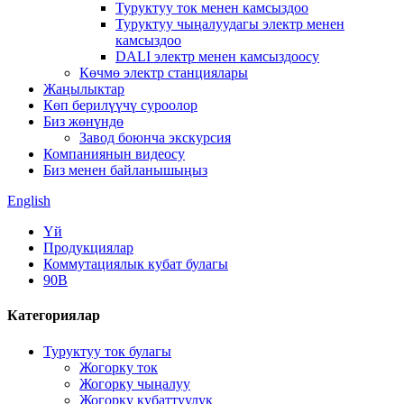
Туруктуу ток менен камсыздоо
Туруктуу чыңалуудагы электр менен
камсыздоо
DALI электр менен камсыздоосу
Көчмө электр станциялары
Жаңылыктар
Көп берилүүчү суроолор
Биз жөнүндө
Завод боюнча экскурсия
Компаниянын видеосу
Биз менен байланышыңыз
English
Үй
Продукциялар
Коммутациялык кубат булагы
90В
Категориялар
Туруктуу ток булагы
Жогорку ток
Жогорку чыңалуу
Жогорку кубаттуулук