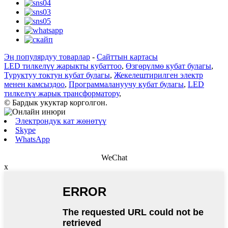
Эң популярдуу товарлар
-
Сайттын картасы
LED тилкелүү жарыкты кубаттоо
,
Өзгөрүлмө кубат булагы
,
Туруктуу токтун кубат булагы
,
Жекелештирилген электр
менен камсыздоо
,
Программалануучу кубат булагы
,
LED
тилкелүү жарык трансформатору
,
© Бардык укуктар корголгон.
Электрондук кат жөнөтүү
Skype
WhatsApp
WeChat
x