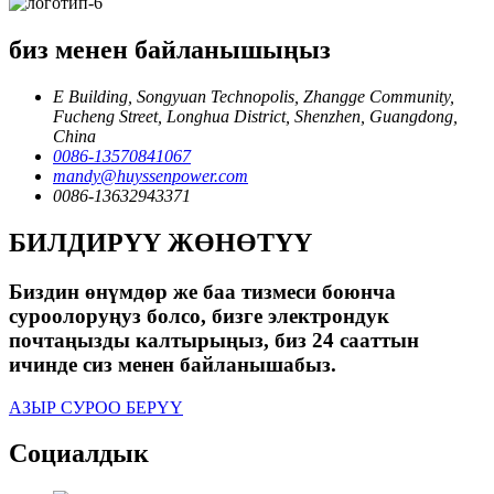
биз менен байланышыңыз
E Building, Songyuan Technopolis, Zhangge Community,
Fucheng Street, Longhua District, Shenzhen, Guangdong,
China
0086-13570841067
mandy@huyssenpower.com
0086-13632943371
БИЛДИРҮҮ ЖӨНӨТҮҮ
Биздин өнүмдөр же баа тизмеси боюнча
суроолоруңуз болсо, бизге электрондук
почтаңызды калтырыңыз, биз 24 сааттын
ичинде сиз менен байланышабыз.
АЗЫР СУРОО БЕРҮҮ
Социалдык