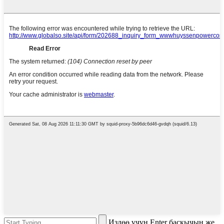
Издөө үчүн Enter баскычын же