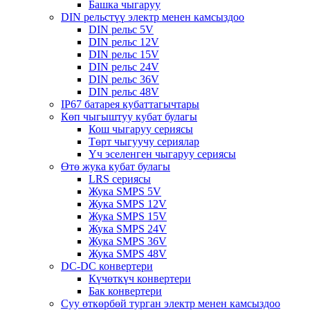
Башка чыгаруу
DIN рельстүү электр менен камсыздоо
DIN рельс 5V
DIN рельс 12V
DIN рельс 15V
DIN рельс 24V
DIN рельс 36V
DIN рельс 48V
IP67 батарея кубаттагычтары
Көп чыгыштуу кубат булагы
Кош чыгаруу сериясы
Төрт чыгуучу сериялар
Үч эселенген чыгаруу сериясы
Өтө жука кубат булагы
LRS сериясы
Жука SMPS 5V
Жука SMPS 12V
Жука SMPS 15V
Жука SMPS 24V
Жука SMPS 36V
Жука SMPS 48V
DC-DC конвертери
Күчөткүч конвертери
Бак конвертери
Суу өткөрбөй турган электр менен камсыздоо