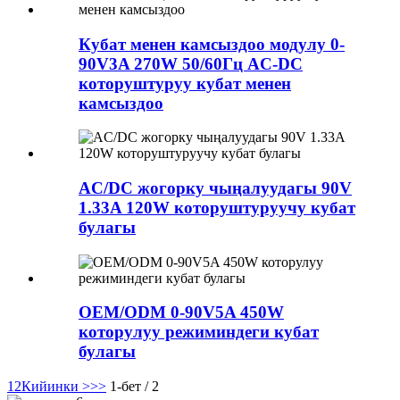
Кубат менен камсыздоо модулу 0-
90V3A 270W 50/60Гц AC-DC
которуштуруу кубат менен
камсыздоо
AC/DC жогорку чыңалуудагы 90V
1.33A 120W которуштуруучу кубат
булагы
OEM/ODM 0-90V5A 450W
которулуу режиминдеги кубат
булагы
1
2
Кийинки >
>>
1-бет / 2