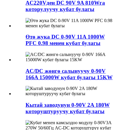
AC220Vден DC 90V 9A 810Wга
которулуучу кубат булагы
Өтө жука DC 0-90V 11A 1000W
PFC 0.98 менен кубат булагы
AC/DC жөнгө салынуучу 0-90V
166A 15000W кубат булагы 15KW
Кытай заводунун 0-90V 2A 180W
которуштуруучу кубат булагы