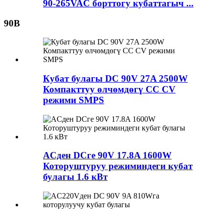
90-265VAC борттогу кубаттагыч ...
90В
Кубат булагы DC 90V 27A 2500W
Компакттуу өлчөмдөгү CC CV
режими SMPS
ACден DCге 90V 17.8A 1600W
Которуштуруу режиминдеги кубат
булагы 1.6 кВт