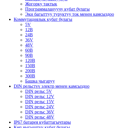
Жогорку тактык
Программалануучу кубат булагы
Эки багыттуу туруктуу ток менен камсыздоо
Коммутациялык кубат булагы
5V
12В
24В
36V
48V
60В
90В
120В
150В
200В
300В
Башка чыгаруу
DIN рельстүү электр менен камсыздоо
DIN рельс 5V
DIN рельс 12V
DIN рельс 15V
DIN рельс 24V
DIN рельс 36V
DIN рельс 48V
IP67 батарея кубаттагычтары
Көп чыгыштуу кубат булагы