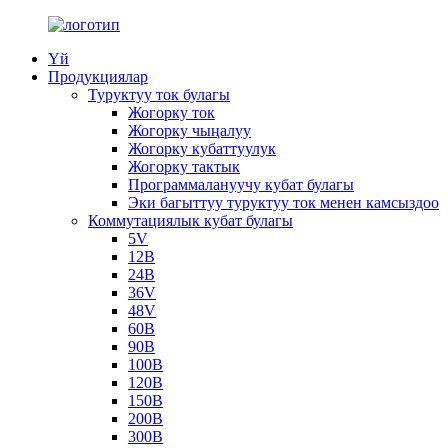
Үй
Продукциялар
Туруктуу ток булагы
Жогорку ток
Жогорку чыңалуу
Жогорку кубаттуулук
Жогорку тактык
Программалануучу кубат булагы
Эки багыттуу туруктуу ток менен камсыздоо
Коммутациялык кубат булагы
5V
12В
24В
36V
48V
60В
90В
100В
120В
150В
200В
300В