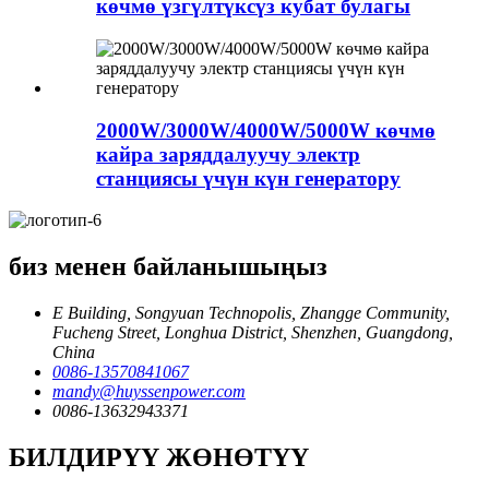
көчмө үзгүлтүксүз кубат булагы
2000W/3000W/4000W/5000W көчмө
кайра заряддалуучу электр
станциясы үчүн күн генератору
биз менен байланышыңыз
E Building, Songyuan Technopolis, Zhangge Community,
Fucheng Street, Longhua District, Shenzhen, Guangdong,
China
0086-13570841067
mandy@huyssenpower.com
0086-13632943371
БИЛДИРҮҮ ЖӨНӨТҮҮ