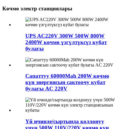
Көчмө электр станциялары
UPS AC220V 300W 500W 800W
2400W көчмө үзгүлтүксүз кубат
булагы
Сапаттуу 60000Mah 200W көчмө
күн энергиясын сактоочу кубат
булагы AC 220V
Үй ичинде/сыртында колдонуу
үчүн 500W 110V/220V көчмө күн