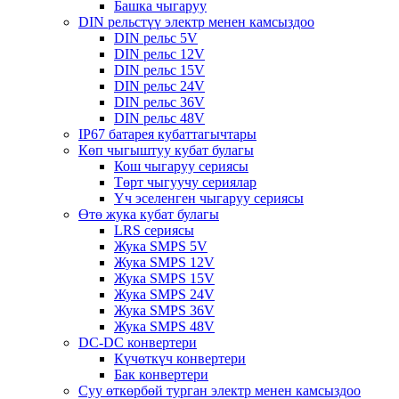
Башка чыгаруу
DIN рельстүү электр менен камсыздоо
DIN рельс 5V
DIN рельс 12V
DIN рельс 15V
DIN рельс 24V
DIN рельс 36V
DIN рельс 48V
IP67 батарея кубаттагычтары
Көп чыгыштуу кубат булагы
Кош чыгаруу сериясы
Төрт чыгуучу сериялар
Үч эселенген чыгаруу сериясы
Өтө жука кубат булагы
LRS сериясы
Жука SMPS 5V
Жука SMPS 12V
Жука SMPS 15V
Жука SMPS 24V
Жука SMPS 36V
Жука SMPS 48V
DC-DC конвертери
Күчөткүч конвертери
Бак конвертери
Суу өткөрбөй турган электр менен камсыздоо