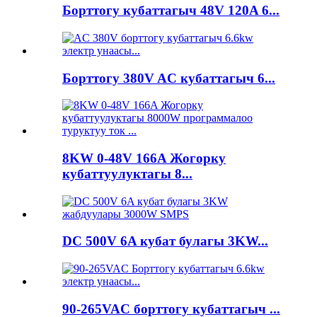
Борттогу кубаттагыч 48V 120A 6...
Борттогу 380V AC кубаттагыч 6...
8KW 0-48V 166A Жогорку
кубаттуулуктагы 8...
DC 500V 6A кубат булагы 3KW...
90-265VAC борттогу кубаттагыч ...