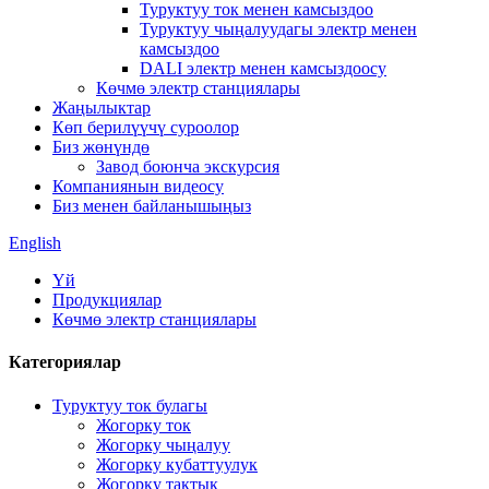
Туруктуу ток менен камсыздоо
Туруктуу чыңалуудагы электр менен
камсыздоо
DALI электр менен камсыздоосу
Көчмө электр станциялары
Жаңылыктар
Көп берилүүчү суроолор
Биз жөнүндө
Завод боюнча экскурсия
Компаниянын видеосу
Биз менен байланышыңыз
English
Үй
Продукциялар
Көчмө электр станциялары
Категориялар
Туруктуу ток булагы
Жогорку ток
Жогорку чыңалуу
Жогорку кубаттуулук
Жогорку тактык