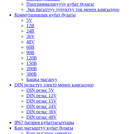
Программалануучу кубат булагы
Эки багыттуу туруктуу ток менен камсыздоо
Коммутациялык кубат булагы
5V
12В
24В
36V
48V
60В
90В
120В
150В
200В
300В
Башка чыгаруу
DIN рельстүү электр менен камсыздоо
DIN рельс 5V
DIN рельс 12V
DIN рельс 15V
DIN рельс 24V
DIN рельс 36V
DIN рельс 48V
IP67 батарея кубаттагычтары
Көп чыгыштуу кубат булагы
Кош чыгаруу сериясы