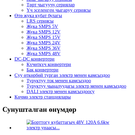
Төрт чыгуучу сериялар
Үч эселенген чыгаруу сериясы
Өтө жука кубат булагы
LRS сериясы
Жука SMPS 5V
Жука SMPS 12V
Жука SMPS 15V
Жука SMPS 24V
Жука SMPS 36V
Жука SMPS 48V
DC-DC конвертери
Күчөткүч конвертери
Бак конвертери
Суу өткөрбөй турган электр менен камсыздоо
Туруктуу ток менен камсыздоо
Туруктуу чыңалуудагы электр менен камсыздоо
DALI электр менен камсыздоосу
Көчмө электр станциялары
Сунушталган өнүмдөр