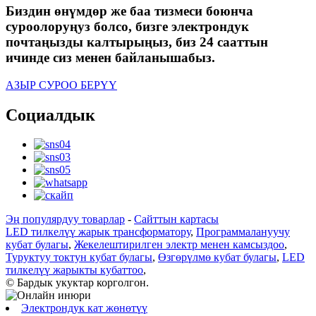
Биздин өнүмдөр же баа тизмеси боюнча
суроолоруңуз болсо, бизге электрондук
почтаңызды калтырыңыз, биз 24 сааттын
ичинде сиз менен байланышабыз.
АЗЫР СУРОО БЕРҮҮ
Социалдык
Эң популярдуу товарлар
-
Сайттын картасы
LED тилкелүү жарык трансформатору
,
Программалануучу
кубат булагы
,
Жекелештирилген электр менен камсыздоо
,
Туруктуу токтун кубат булагы
,
Өзгөрүлмө кубат булагы
,
LED
тилкелүү жарыкты кубаттоо
,
© Бардык укуктар корголгон.
Электрондук кат жөнөтүү