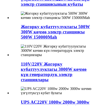
электр станциясынын кубаты
Жогорку кубаттуулуктагы 500W
300W көчмө электр станциясы
500W 150000Mah
110V/220V Жогорку
кубаттуулуктагы 3000W көчмө
күн генератордук электр
станциялары
UPS AC220V 1000w 2000w 3000w