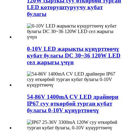
120W сырткы суу өткөрбөй турган
LED которуштуруучу кубат
булагы
0-10V LED жарыкты күңүрттөөчү
кубат булагы DC 30~36 120W LED
сел жарыгы үчүн
54-86V 1400mA CV LED драйвери
IP67 суу өткөрбөй турган кубат
булагы 0-10V күңүрттөөчү