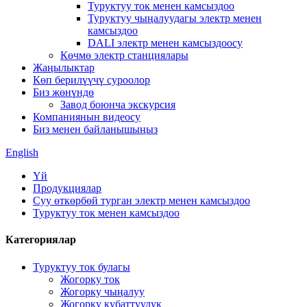
Туруктуу ток менен камсыздоо
Туруктуу чыңалуудагы электр менен
камсыздоо
DALI электр менен камсыздоосу
Көчмө электр станциялары
Жаңылыктар
Көп берилүүчү суроолор
Биз жөнүндө
Завод боюнча экскурсия
Компаниянын видеосу
Биз менен байланышыңыз
English
Үй
Продукциялар
Суу өткөрбөй турган электр менен камсыздоо
Туруктуу ток менен камсыздоо
Категориялар
Туруктуу ток булагы
Жогорку ток
Жогорку чыңалуу
Жогорку кубаттуулук