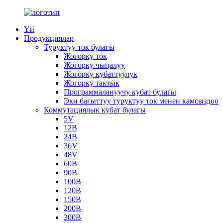
Үй
Продукциялар
Туруктуу ток булагы
Жогорку ток
Жогорку чыңалуу
Жогорку кубаттуулук
Жогорку тактык
Программалануучу кубат булагы
Эки багыттуу туруктуу ток менен камсыздоо
Коммутациялык кубат булагы
5V
12В
24В
36V
48V
60В
90В
100В
120В
150В
200В
300В