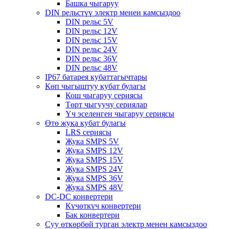
Башка чыгаруу
DIN рельстүү электр менен камсыздоо
DIN рельс 5V
DIN рельс 12V
DIN рельс 15V
DIN рельс 24V
DIN рельс 36V
DIN рельс 48V
IP67 батарея кубаттагычтары
Көп чыгыштуу кубат булагы
Кош чыгаруу сериясы
Төрт чыгуучу сериялар
Үч эселенген чыгаруу сериясы
Өтө жука кубат булагы
LRS сериясы
Жука SMPS 5V
Жука SMPS 12V
Жука SMPS 15V
Жука SMPS 24V
Жука SMPS 36V
Жука SMPS 48V
DC-DC конвертери
Күчөткүч конвертери
Бак конвертери
Суу өткөрбөй турган электр менен камсыздоо