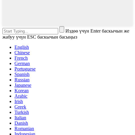
Издөө үчүн Enter баскычын же
жабуу үчүн ESC баскычын басыңыз
English
Chinese
French
German
Portuguese
Spanish
Russian
Japanese
Korean
Arabic
Irish
Greek
Turkish
Italian
Danish
Romanian
Indonesian