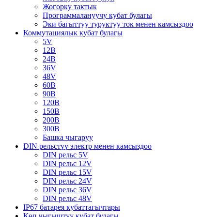
Жогорку тактык
Программалануучу кубат булагы
Эки багыттуу туруктуу ток менен камсыздоо
Коммутациялык кубат булагы
5V
12В
24В
36V
48V
60В
90В
120В
150В
200В
300В
Башка чыгаруу
DIN рельстүү электр менен камсыздоо
DIN рельс 5V
DIN рельс 12V
DIN рельс 15V
DIN рельс 24V
DIN рельс 36V
DIN рельс 48V
IP67 батарея кубаттагычтары
Көп чыгыштуу кубат булагы