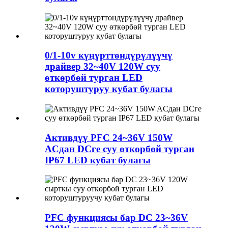
0/1-10v күңүрттөндүрүлүүчү
драйвер 32~40V 120W суу
өткөрбөй турган LED
которуштуруу кубат булагы
Активдүү PFC 24~36V 150W
ACдан DCге суу өткөрбөй турган
IP67 LED кубат булагы
PFC функциясы бар DC 23~36V