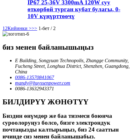
IP67 25-36V 3300mA 120W суу
өткөрбөй турган кубат булагы, 0-
10V күңүрттөөчү
1
2
Кийинки >
>>
1-бет / 2
биз менен байланышыңыз
E Building, Songyuan Technopolis, Zhangge Community,
Fucheng Street, Longhua District, Shenzhen, Guangdong,
China
0086-13570841067
mandy@huyssenpower.com
0086-13632943371
БИЛДИРҮҮ ЖӨНӨТҮҮ
Биздин өнүмдөр же баа тизмеси боюнча
суроолоруңуз болсо, бизге электрондук
почтаңызды калтырыңыз, биз 24 сааттын
ичинде сиз менен байланышабыз.