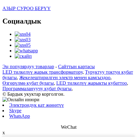
АЗЫР СУРОО БЕРҮҮ
Социалдык
Эң популярдуу товарлар
-
Сайттын картасы
LED тилкелүү жарык трансформатору
,
Туруктуу токтун кубат
булагы
,
Жекелештирилген электр менен камсыздоо
,
Өзгөрүлмө кубат булагы
,
LED тилкелүү жарыкты кубаттоо
,
Программалануучу кубат булагы
,
© Бардык укуктар корголгон.
Электрондук кат жөнөтүү
Skype
WhatsApp
WeChat
x