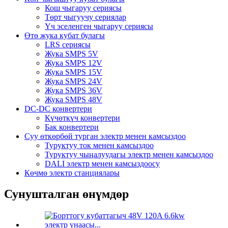
Кош чыгаруу сериясы
Төрт чыгуучу сериялар
Үч эселенген чыгаруу сериясы
Өтө жука кубат булагы
LRS сериясы
Жука SMPS 5V
Жука SMPS 12V
Жука SMPS 15V
Жука SMPS 24V
Жука SMPS 36V
Жука SMPS 48V
DC-DC конвертери
Күчөткүч конвертери
Бак конвертери
Суу өткөрбөй турган электр менен камсыздоо
Туруктуу ток менен камсыздоо
Туруктуу чыңалуудагы электр менен камсыздоо
DALI электр менен камсыздоосу
Көчмө электр станциялары
Сунушталган өнүмдөр