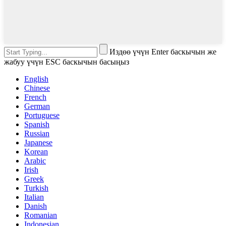
Издөө үчүн Enter баскычын же
жабуу үчүн ESC баскычын басыңыз
English
Chinese
French
German
Portuguese
Spanish
Russian
Japanese
Korean
Arabic
Irish
Greek
Turkish
Italian
Danish
Romanian
Indonesian