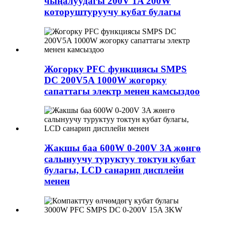
чыңалуудагы 200V 1A 200W
которуштуруучу кубат булагы
Жогорку PFC функциясы SMPS
DC 200V5A 1000W жогорку
сапаттагы электр менен камсыздоо
Жакшы баа 600W 0-200V 3A жөнгө
салынуучу туруктуу токтун кубат
булагы, LCD санарип дисплейи
менен