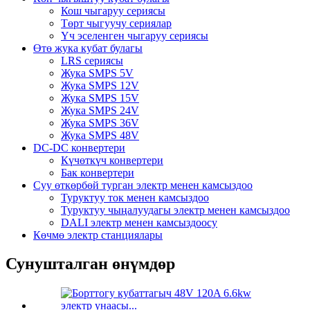
Кош чыгаруу сериясы
Төрт чыгуучу сериялар
Үч эселенген чыгаруу сериясы
Өтө жука кубат булагы
LRS сериясы
Жука SMPS 5V
Жука SMPS 12V
Жука SMPS 15V
Жука SMPS 24V
Жука SMPS 36V
Жука SMPS 48V
DC-DC конвертери
Күчөткүч конвертери
Бак конвертери
Суу өткөрбөй турган электр менен камсыздоо
Туруктуу ток менен камсыздоо
Туруктуу чыңалуудагы электр менен камсыздоо
DALI электр менен камсыздоосу
Көчмө электр станциялары
Сунушталган өнүмдөр