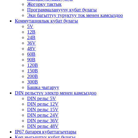
Жогорку тактык
Программалануучу кубат булагы
Эки багыттуу туруктуу ток менен камсыздоо
Коммутациялык кубат булагы
5V
12В
24В
36V
48V
60В
90В
120В
150В
200В
300В
Башка чыгаруу
DIN рельстүү электр менен камсыздоо
DIN рельс 5V
DIN рельс 12V
DIN рельс 15V
DIN рельс 24V
DIN рельс 36V
DIN рельс 48V
IP67 батарея кубаттагычтары
Көп чыгыштуу кубат булагы