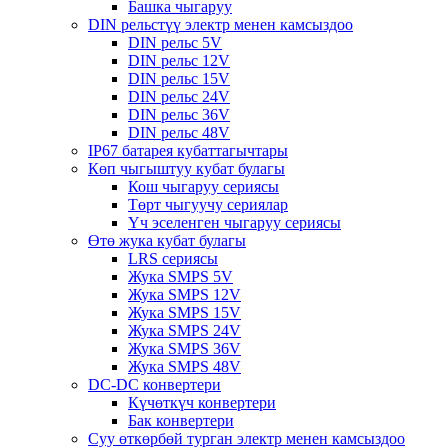
Башка чыгаруу
DIN рельстүү электр менен камсыздоо
DIN рельс 5V
DIN рельс 12V
DIN рельс 15V
DIN рельс 24V
DIN рельс 36V
DIN рельс 48V
IP67 батарея кубаттагычтары
Көп чыгыштуу кубат булагы
Кош чыгаруу сериясы
Төрт чыгуучу сериялар
Үч эселенген чыгаруу сериясы
Өтө жука кубат булагы
LRS сериясы
Жука SMPS 5V
Жука SMPS 12V
Жука SMPS 15V
Жука SMPS 24V
Жука SMPS 36V
Жука SMPS 48V
DC-DC конвертери
Күчөткүч конвертери
Бак конвертери
Суу өткөрбөй турган электр менен камсыздоо