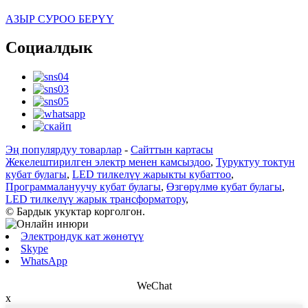
АЗЫР СУРОО БЕРҮҮ
Социалдык
Эң популярдуу товарлар
-
Сайттын картасы
Жекелештирилген электр менен камсыздоо
,
Туруктуу токтун
кубат булагы
,
LED тилкелүү жарыкты кубаттоо
,
Программалануучу кубат булагы
,
Өзгөрүлмө кубат булагы
,
LED тилкелүү жарык трансформатору
,
© Бардык укуктар корголгон.
Электрондук кат жөнөтүү
Skype
WhatsApp
WeChat
x