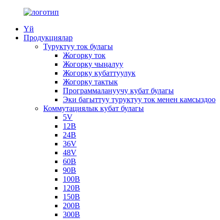
Үй
Продукциялар
Туруктуу ток булагы
Жогорку ток
Жогорку чыңалуу
Жогорку кубаттуулук
Жогорку тактык
Программалануучу кубат булагы
Эки багыттуу туруктуу ток менен камсыздоо
Коммутациялык кубат булагы
5V
12В
24В
36V
48V
60В
90В
100В
120В
150В
200В
300В