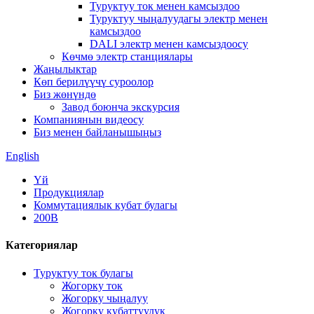
Туруктуу ток менен камсыздоо
Туруктуу чыңалуудагы электр менен
камсыздоо
DALI электр менен камсыздоосу
Көчмө электр станциялары
Жаңылыктар
Көп берилүүчү суроолор
Биз жөнүндө
Завод боюнча экскурсия
Компаниянын видеосу
Биз менен байланышыңыз
English
Үй
Продукциялар
Коммутациялык кубат булагы
200В
Категориялар
Туруктуу ток булагы
Жогорку ток
Жогорку чыңалуу
Жогорку кубаттуулук