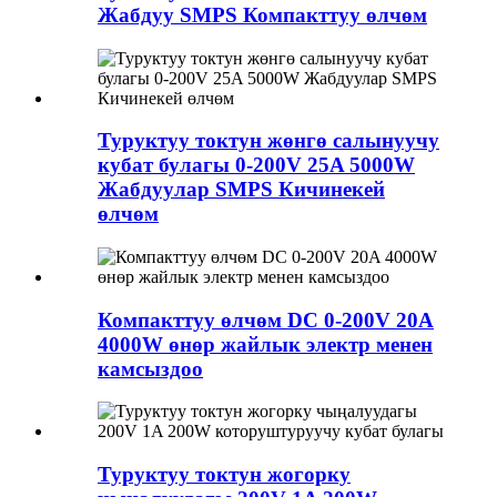
Жабдуу SMPS Компакттуу өлчөм
Туруктуу токтун жөнгө салынуучу
кубат булагы 0-200V 25A 5000W
Жабдуулар SMPS Кичинекей
өлчөм
Компакттуу өлчөм DC 0-200V 20A
4000W өнөр жайлык электр менен
камсыздоо
Туруктуу токтун жогорку