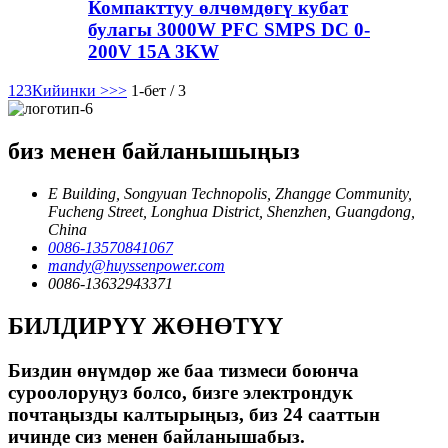
Компакттуу өлчөмдөгү кубат
булагы 3000W PFC SMPS DC 0-
200V 15A 3KW
1
2
3
Кийинки >
>>
1-бет / 3
биз менен байланышыңыз
E Building, Songyuan Technopolis, Zhangge Community,
Fucheng Street, Longhua District, Shenzhen, Guangdong,
China
0086-13570841067
mandy@huyssenpower.com
0086-13632943371
БИЛДИРҮҮ ЖӨНӨТҮҮ
Биздин өнүмдөр же баа тизмеси боюнча
суроолоруңуз болсо, бизге электрондук
почтаңызды калтырыңыз, биз 24 сааттын
ичинде сиз менен байланышабыз.