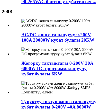
90-265VAC борттогу кубаттагыч ...
200В
AC/DC жөнгө салынуучу 0-200V
100A 20000W кубат булагы 20KW
Жогорку тактыктагы 0-200V 30A
6000W DC программалануучу
кубат булагы 6KW
Туруктуу токтун жөнгө салынуучу
кубат булагы 0-200V 40A 8000W