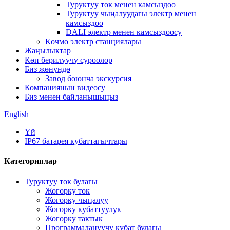
Туруктуу ток менен камсыздоо
Туруктуу чыңалуудагы электр менен
камсыздоо
DALI электр менен камсыздоосу
Көчмө электр станциялары
Жаңылыктар
Көп берилүүчү суроолор
Биз жөнүндө
Завод боюнча экскурсия
Компаниянын видеосу
Биз менен байланышыңыз
English
Үй
IP67 батарея кубаттагычтары
Категориялар
Туруктуу ток булагы
Жогорку ток
Жогорку чыңалуу
Жогорку кубаттуулук
Жогорку тактык
Программалануучу кубат булагы