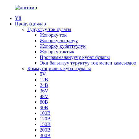
Үй
Продукциялар
Туруктуу ток булагы
Жогорку ток
Жогорку чыңалуу
Жогорку кубаттуулук
Жогорку тактык
Программалануучу кубат булагы
Эки багыттуу туруктуу ток менен камсыздоо
Коммутациялык кубат булагы
5V
12В
24В
36V
48V
60В
90В
100В
120В
150В
200В
300В