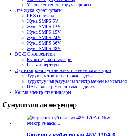
Үч эселенген чыгаруу сериясы
Өтө жука кубат булагы
LRS сериясы
Жука SMPS 5V
Жука SMPS 12V
Жука SMPS 15V
Жука SMPS 24V
Жука SMPS 36V
Жука SMPS 48V
DC-DC конвертери
Күчөткүч конвертери
Бак конвертери
Суу өткөрбөй турган электр менен камсыздоо
Туруктуу ток менен камсыздоо
Туруктуу чыңалуудагы электр менен камсыздоо
DALI электр менен камсыздоосу
Көчмө электр станциялары
Сунушталган өнүмдөр
Борттогу кубаттагыч 48V 120A 6...