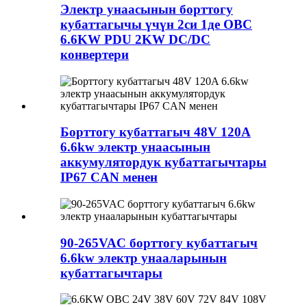
Электр унаасынын борттогу
кубаттагычы үчүн 2си 1де OBC
6.6KW PDU 2KW DC/DC
конвертери
Борттогу кубаттагыч 48V 120A
6.6kw электр унаасынын
аккумулятордук кубаттагычтары
IP67 CAN менен
90-265VAC борттогу кубаттагыч
6.6kw электр унааларынын
кубаттагычтары