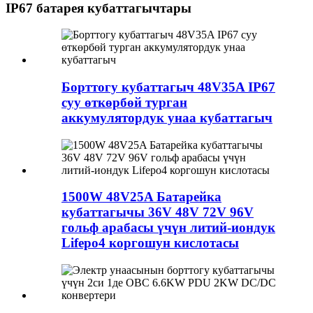
IP67 батарея кубаттагычтары
Борттогу кубаттагыч 48V35A IP67
суу өткөрбөй турган
аккумулятордук унаа кубаттагыч
1500W 48V25A Батарейка
кубаттагычы 36V 48V 72V 96V
гольф арабасы үчүн литий-иондук
Lifepo4 коргошун кислотасы