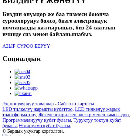
БИЛДИРҮҮ ЖӨНӨТҮҮ
Биздин өнүмдөр же баа тизмеси боюнча
суроолоруңуз болсо, бизге электрондук
почтаңызды калтырыңыз, биз 24 сааттын
ичинде сиз менен байланышабыз.
АЗЫР СУРОО БЕРҮҮ
Социалдык
Эң популярдуу товарлар
-
Сайттын картасы
LED тилкелүү жарыкты кубаттоо
,
LED тилкелүү жарык
трансформатору
,
Жекелештирилген электр менен камсыздоо
,
Программалануучу кубат булагы
,
Туруктуу токтун кубат
булагы
,
Өзгөрүлмө кубат булагы
,
© Бардык укуктар корголгон.