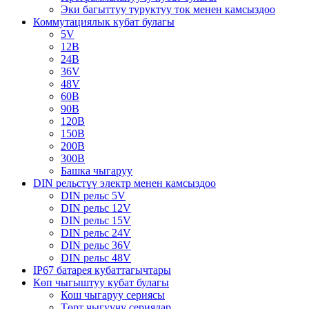
Эки багыттуу туруктуу ток менен камсыздоо
Коммутациялык кубат булагы
5V
12В
24В
36V
48V
60В
90В
120В
150В
200В
300В
Башка чыгаруу
DIN рельстүү электр менен камсыздоо
DIN рельс 5V
DIN рельс 12V
DIN рельс 15V
DIN рельс 24V
DIN рельс 36V
DIN рельс 48V
IP67 батарея кубаттагычтары
Көп чыгыштуу кубат булагы
Кош чыгаруу сериясы
Төрт чыгуучу сериялар