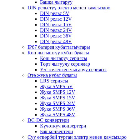
Башка чыгаруу
DIN рельстүү электр менен камсыздоо
DIN рельс 5V
DIN рельс 12V
DIN рельс 15V
DIN рельс 24V
DIN рельс 36V
DIN рельс 48V
IP67 батарея кубаттагычтары
Көп чыгыштуу кубат булагы
Кош чыгаруу сериясы
Төрт чыгуучу сериялар
Үч эселенген чыгаруу сериясы
Өтө жука кубат булагы
LRS сериясы
Жука SMPS 5V
Жука SMPS 12V
Жука SMPS 15V
Жука SMPS 24V
Жука SMPS 36V
Жука SMPS 48V
DC-DC конвертери
Күчөткүч конвертери
Бак конвертери
Суу өткөрбөй турган электр менен камсыздоо