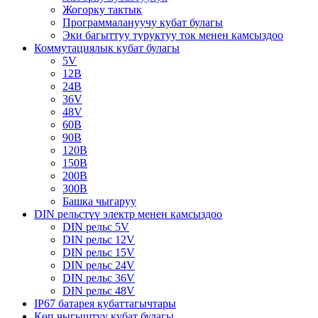
Жогорку тактык
Программалануучу кубат булагы
Эки багыттуу туруктуу ток менен камсыздоо
Коммутациялык кубат булагы
5V
12В
24В
36V
48V
60В
90В
120В
150В
200В
300В
Башка чыгаруу
DIN рельстүү электр менен камсыздоо
DIN рельс 5V
DIN рельс 12V
DIN рельс 15V
DIN рельс 24V
DIN рельс 36V
DIN рельс 48V
IP67 батарея кубаттагычтары
Көп чыгыштуу кубат булагы