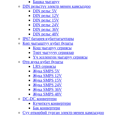
Башка чыгаруу
DIN рельстүү электр менен камсыздоо
DIN рельс 5V
DIN рельс 12V
DIN рельс 15V
DIN рельс 24V
DIN рельс 36V
DIN рельс 48V
IP67 батарея кубаттагычтары
Көп чыгыштуу кубат булагы
Кош чыгаруу сериясы
Төрт чыгуучу сериялар
Үч эселенген чыгаруу сериясы
Өтө жука кубат булагы
LRS сериясы
Жука SMPS 5V
Жука SMPS 12V
Жука SMPS 15V
Жука SMPS 24V
Жука SMPS 36V
Жука SMPS 48V
DC-DC конвертери
Күчөткүч конвертери
Бак конвертери
Суу өткөрбөй турган электр менен камсыздоо