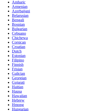
Amharic
Armenian
Azerbaijani
Belarusian
Bengali
Bosnian
Bulgarian
Cebuano
Chichewa
Corsican
Croatian
Dutch
Estonian
Filipino
Finnish
Frisian
Galician
Georgian
Gujarati
Haitian
Hausa
Hawaiian
Hebrew
Hmong
Hungarian