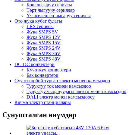
Кош чыгаруу сериясы
Төрт чыгуучу сериялар
Үч эселенген чыгаруу сериясы
Өтө жука кубат булагы
LRS сериясы
Жука SMPS 5V
Жука SMPS 12V
Жука SMPS 15V
Жука SMPS 24V
Жука SMPS 36V
Жука SMPS 48V
DC-DC конвертери
Күчөткүч конвертери
Бак конвертери
Суу өткөрбөй турган электр менен камсыздоо
Туруктуу ток менен камсыздоо
Туруктуу чыңалуудагы электр менен камсыздоо
DALI электр менен камсыздоосу
Көчмө электр станциялары
Сунушталган өнүмдөр