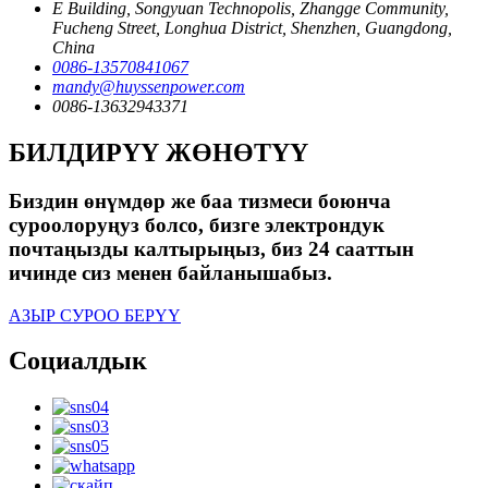
E Building, Songyuan Technopolis, Zhangge Community,
Fucheng Street, Longhua District, Shenzhen, Guangdong,
China
0086-13570841067
mandy@huyssenpower.com
0086-13632943371
БИЛДИРҮҮ ЖӨНӨТҮҮ
Биздин өнүмдөр же баа тизмеси боюнча
суроолоруңуз болсо, бизге электрондук
почтаңызды калтырыңыз, биз 24 сааттын
ичинде сиз менен байланышабыз.
АЗЫР СУРОО БЕРҮҮ
Социалдык