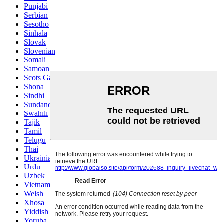
Punjabi
Serbian
Sesotho
Sinhala
Slovak
Slovenian
Somali
Samoan
Scots Gaelic
Shona
Sindhi
Sundanese
Swahili
Tajik
Tamil
Telugu
Thai
Ukrainian
Urdu
Uzbek
Vietnamese
Welsh
Xhosa
Yiddish
Yoruba