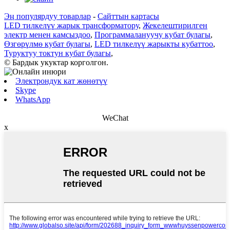
Эң популярдуу товарлар
-
Сайттын картасы
LED тилкелүү жарык трансформатору
,
Жекелештирилген
электр менен камсыздоо
,
Программалануучу кубат булагы
,
Өзгөрүлмө кубат булагы
,
LED тилкелүү жарыкты кубаттоо
,
Туруктуу токтун кубат булагы
,
© Бардык укуктар корголгон.
Электрондук кат жөнөтүү
Skype
WhatsApp
WeChat
x