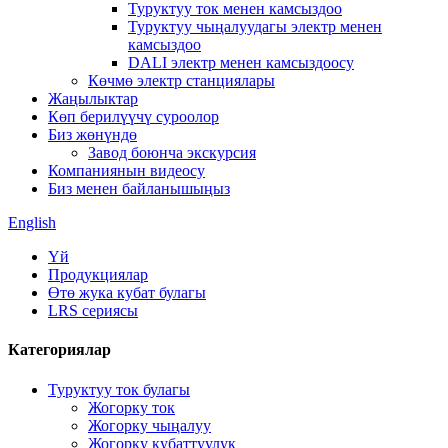
Туруктуу ток менен камсыздоо
Туруктуу чыңалуудагы электр менен
камсыздоо
DALI электр менен камсыздоосу
Көчмө электр станциялары
Жаңылыктар
Көп берилүүчү суроолор
Биз жөнүндө
Завод боюнча экскурсия
Компаниянын видеосу
Биз менен байланышыңыз
English
Үй
Продукциялар
Өтө жука кубат булагы
LRS сериясы
Категориялар
Туруктуу ток булагы
Жогорку ток
Жогорку чыңалуу
Жогорку кубаттуулук