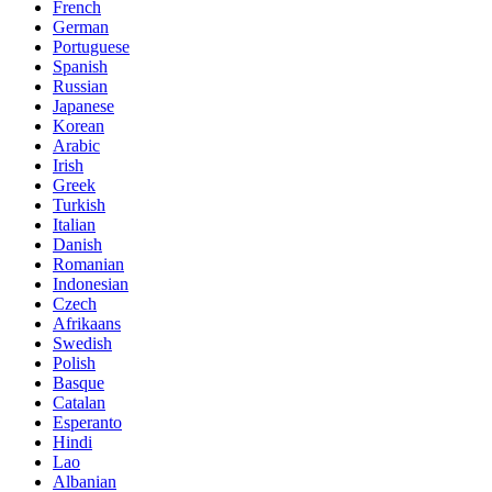
French
German
Portuguese
Spanish
Russian
Japanese
Korean
Arabic
Irish
Greek
Turkish
Italian
Danish
Romanian
Indonesian
Czech
Afrikaans
Swedish
Polish
Basque
Catalan
Esperanto
Hindi
Lao
Albanian