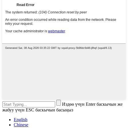
Издөө үчүн Enter баскычын же
жабуу үчүн ESC баскычын басыңыз
English
Chinese