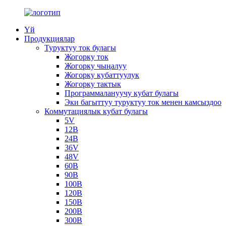
Үй
Продукциялар
Туруктуу ток булагы
Жогорку ток
Жогорку чыңалуу
Жогорку кубаттуулук
Жогорку тактык
Программалануучу кубат булагы
Эки багыттуу туруктуу ток менен камсыздоо
Коммутациялык кубат булагы
5V
12В
24В
36V
48V
60В
90В
100В
120В
150В
200В
300В