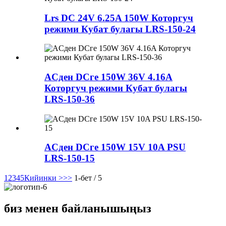
Lrs DC 24V 6.25A 150W Которгуч
режими Кубат булагы LRS-150-24
ACден DCге 150W 36V 4.16A
Которгуч режими Кубат булагы
LRS-150-36
ACден DCге 150W 15V 10A PSU
LRS-150-15
1
2
3
4
5
Кийинки >
>>
1-бет / 5
биз менен байланышыңыз