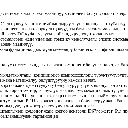
 системасындагы эки маанилүү компонент болуп саналат, алард
DC чыңалуу маанисине айландыруу үчүн колдонулган кубаттуу 
лери негизинен жогорку чыңалуудагы батарея системаларынын 
айыктуу DC кубаттуулугуна айландыруу үчүн колдонулат.
истемаларын жана унаанын төмөнкү чыңалуудагы электр система
 абдан маанилүү.
а функционалдык мүнөздөмөлөрү боюнча классификацияланган Bu
алуу системасындагы негизги компонент болуп саналат, ал бат
ылдаткычтары, кондиционер компрессорлору, туруктуу/туруктуу
з жана натыйжалуу бөлүштүрүүнү камсыз кылат.
коргоо жана кубаттуулукту бөлүштүрүү үчүн колдонулган автомат
дик көрсөткүчтөр, жылуулукту башкаруу, механикалык түзүлүш 
лери жана PDU унаанын электр системасынын натыйжалуу жана
птуу, ал эми PDUлар электр энергиясын бөлүштүрүү жана башк
енимдүүлүгүн жогорулатуу үчүн чоң мааниге ээ.
ыргычын колдонот жана коргоо деңгээли IP67ге жетет. Бул про
н байланышуудан тартынбаңыз.