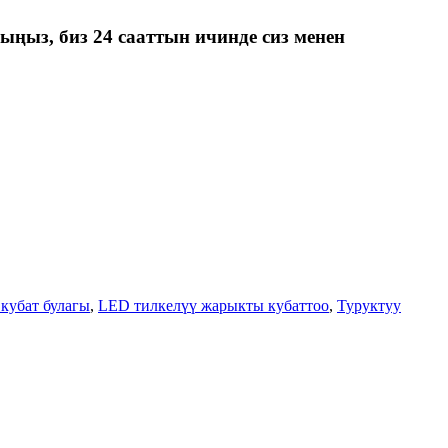
ыңыз, биз 24 сааттын ичинде сиз менен
кубат булагы
,
LED тилкелүү жарыкты кубаттоо
,
Туруктуу