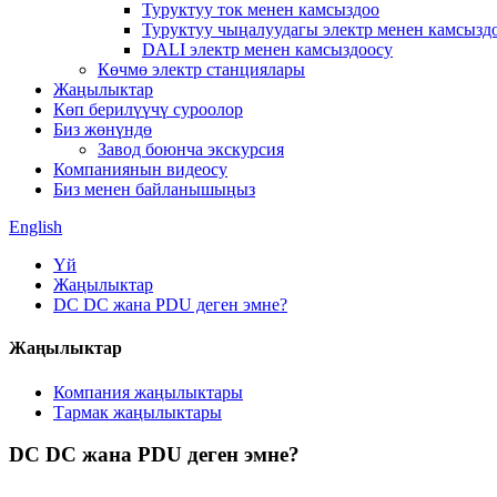
Туруктуу ток менен камсыздоо
Туруктуу чыңалуудагы электр менен камсызд
DALI электр менен камсыздоосу
Көчмө электр станциялары
Жаңылыктар
Көп берилүүчү суроолор
Биз жөнүндө
Завод боюнча экскурсия
Компаниянын видеосу
Биз менен байланышыңыз
English
Үй
Жаңылыктар
DC DC жана PDU деген эмне?
Жаңылыктар
Компания жаңылыктары
Тармак жаңылыктары
DC DC жана PDU деген эмне?