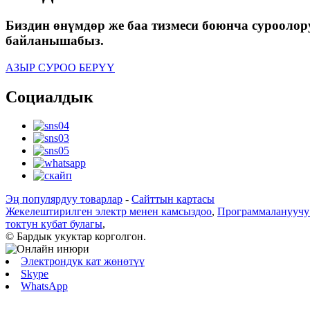
Биздин өнүмдөр же баа тизмеси боюнча суроолору
байланышабыз.
АЗЫР СУРОО БЕРҮҮ
Социалдык
Эң популярдуу товарлар
-
Сайттын картасы
Жекелештирилген электр менен камсыздоо
,
Программалануучу 
токтун кубат булагы
,
© Бардык укуктар корголгон.
Электрондук кат жөнөтүү
Skype
WhatsApp