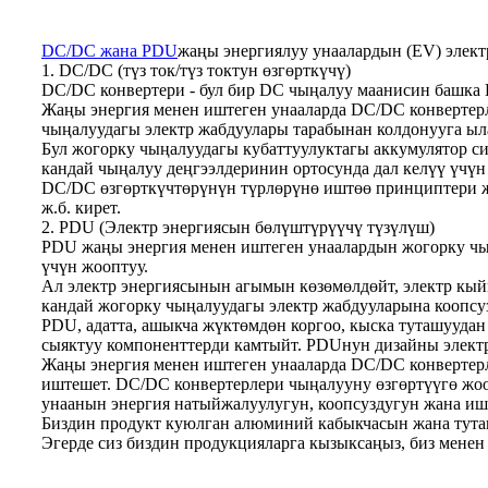
DC/DC жана PDU
жаңы энергиялуу унаалардын (EV) электр
1. DC/DC (түз ток/түз токтун өзгөрткүчү)
DC/DC конвертери - бул бир DC чыңалуу маанисин башка 
Жаңы энергия менен иштеген унааларда DC/DC конвертер
чыңалуудагы электр жабдуулары тарабынан колдонууга ыл
Бул жогорку чыңалуудагы кубаттуулуктагы аккумулятор с
кандай чыңалуу деңгээлдеринин ортосунда дал келүү үчүн
DC/DC өзгөрткүчтөрүнүн түрлөрүнө иштөө принциптери жан
ж.б. кирет.
2. PDU (Электр энергиясын бөлүштүрүүчү түзүлүш)
PDU жаңы энергия менен иштеген унаалардын жогорку чың
үчүн жооптуу.
Ал электр энергиясынын агымын көзөмөлдөйт, электр кыйм
кандай жогорку чыңалуудагы электр жабдууларына коопсу
PDU, адатта, ашыкча жүктөмдөн коргоо, кыска туташуудан 
сыяктуу компоненттерди камтыйт. PDUнун дизайны электр
Жаңы энергия менен иштеген унааларда DC/DC конвертер
иштешет. DC/DC конвертерлери чыңалууну өзгөртүүгө жоо
унаанын энергия натыйжалуулугун, коопсуздугун жана иш
Биздин продукт куюлган алюминий кабыкчасын жана туташт
Эгерде сиз биздин продукцияларга кызыксаңыз, биз мене