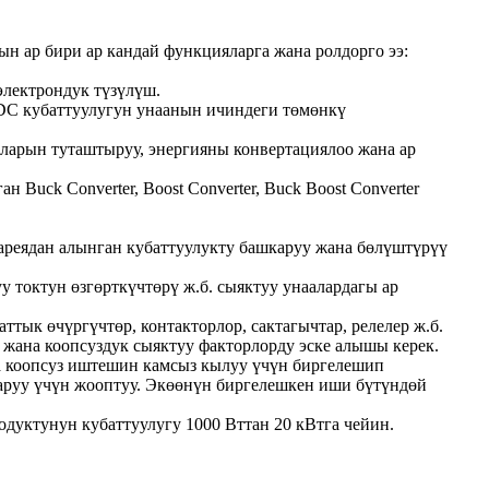
ын ар бири ар кандай функцияларга жана ролдорго ээ:
электрондук түзүлүш.
DC кубаттуулугун унаанын ичиндеги төмөнкү
ларын туташтыруу, энергияны конвертациялоо жана ар
ck Converter, Boost Converter, Buck Boost Converter
ареядан алынган кубаттуулукту башкаруу жана бөлүштүрүү
 токтун өзгөрткүчтөрү ж.б. сыяктуу унаалардагы ар
тык өчүргүчтөр, контакторлор, сактагычтар, релелер ж.б.
жана коопсуздук сыяктуу факторлорду эске алышы керек.
 коопсуз иштешин камсыз кылуу үчүн биргелешип
аруу үчүн жооптуу. Экөөнүн биргелешкен иши бүтүндөй
дуктунун кубаттуулугу 1000 Вттан 20 кВтга чейин.