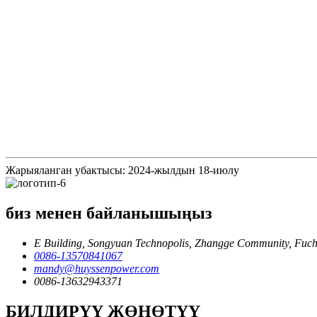
Жарыяланган убактысы: 2024-жылдын 18-июлу
биз менен байланышыңыз
E Building, Songyuan Technopolis, Zhangge Community, Fuche
0086-13570841067
mandy@huyssenpower.com
0086-13632943371
БИЛДИРҮҮ ЖӨНӨТҮҮ