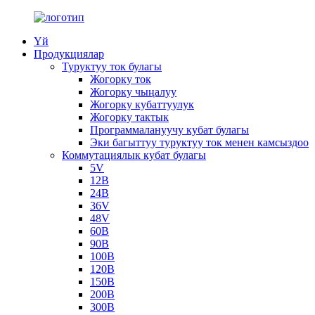
Үй
Продукциялар
Туруктуу ток булагы
Жогорку ток
Жогорку чыңалуу
Жогорку кубаттуулук
Жогорку тактык
Программалануучу кубат булагы
Эки багыттуу туруктуу ток менен камсыздоо
Коммутациялык кубат булагы
5V
12В
24В
36V
48V
60В
90В
100В
120В
150В
200В
300В