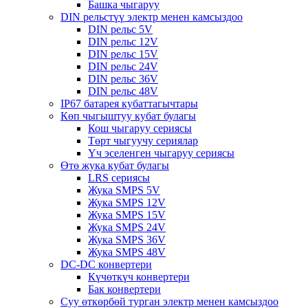
Башка чыгаруу
DIN рельстүү электр менен камсыздоо
DIN рельс 5V
DIN рельс 12V
DIN рельс 15V
DIN рельс 24V
DIN рельс 36V
DIN рельс 48V
IP67 батарея кубаттагычтары
Көп чыгыштуу кубат булагы
Кош чыгаруу сериясы
Төрт чыгуучу сериялар
Үч эселенген чыгаруу сериясы
Өтө жука кубат булагы
LRS сериясы
Жука SMPS 5V
Жука SMPS 12V
Жука SMPS 15V
Жука SMPS 24V
Жука SMPS 36V
Жука SMPS 48V
DC-DC конвертери
Күчөткүч конвертери
Бак конвертери
Суу өткөрбөй турган электр менен камсыздоо