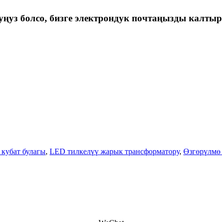
ңуз болсо, бизге электрондук почтаңызды калтыр
кубат булагы
,
LED тилкелүү жарык трансформатору
,
Өзгөрүлмө 