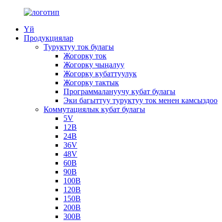
Үй
Продукциялар
Туруктуу ток булагы
Жогорку ток
Жогорку чыңалуу
Жогорку кубаттуулук
Жогорку тактык
Программалануучу кубат булагы
Эки багыттуу туруктуу ток менен камсыздоо
Коммутациялык кубат булагы
5V
12В
24В
36V
48V
60В
90В
100В
120В
150В
200В
300В