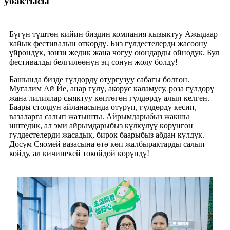
убактысы
Бүгүн түштөн кийин биздин компания кызыктуу Ажыдаар
кайык фестивалын өткөрдү. Биз гүлдестелерди жасоону
үйрөндүк, зонзи жедик жана чогуу оюндарды ойнодук. Бул
фестивалды белгилөөнүн эң сонун жолу болду!
Башында бизде гүлдөрдү отургузуу сабагы болгон.
Мугалим Ай Йе, анар гүлү, акорус каламусу, роза гүлдөрү
жана лилиялар сыяктуу көптөгөн гүлдөрдү алып келген.
Баары столдун айланасында отуруп, гүлдөрдү кесип,
вазаларга салып жатышты. Айрымдарыбыз жакшы
иштедик, ал эми айрымдарыбыз күлкүлүү көрүнгөн
гүлдестелерди жасадык, бирок баарыбыз абдан күлдүк.
Досум Сяомей вазасына өтө көп жалбырактарды салып
койду, ал кичинекей токойдой көрүндү!