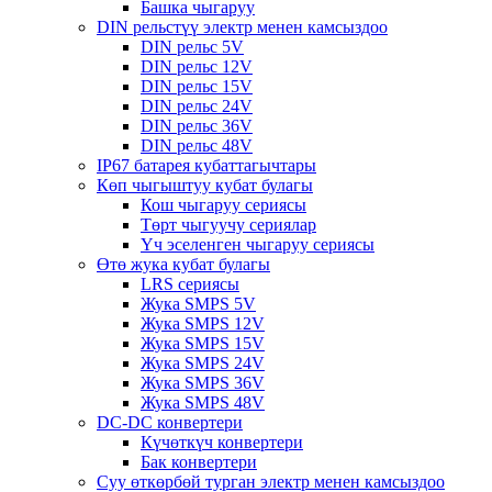
Башка чыгаруу
DIN рельстүү электр менен камсыздоо
DIN рельс 5V
DIN рельс 12V
DIN рельс 15V
DIN рельс 24V
DIN рельс 36V
DIN рельс 48V
IP67 батарея кубаттагычтары
Көп чыгыштуу кубат булагы
Кош чыгаруу сериясы
Төрт чыгуучу сериялар
Үч эселенген чыгаруу сериясы
Өтө жука кубат булагы
LRS сериясы
Жука SMPS 5V
Жука SMPS 12V
Жука SMPS 15V
Жука SMPS 24V
Жука SMPS 36V
Жука SMPS 48V
DC-DC конвертери
Күчөткүч конвертери
Бак конвертери
Суу өткөрбөй турган электр менен камсыздоо