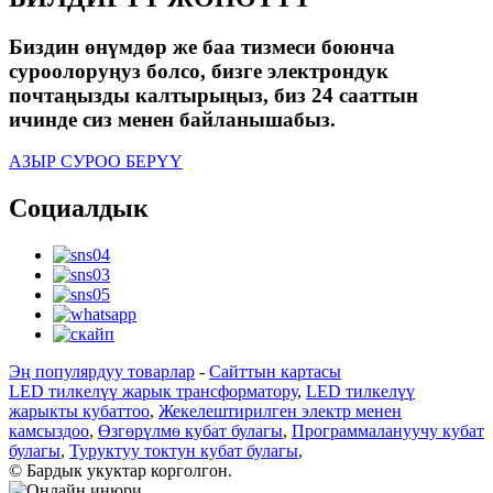
Биздин өнүмдөр же баа тизмеси боюнча
суроолоруңуз болсо, бизге электрондук
почтаңызды калтырыңыз, биз 24 сааттын
ичинде сиз менен байланышабыз.
АЗЫР СУРОО БЕРҮҮ
Социалдык
Эң популярдуу товарлар
-
Сайттын картасы
LED тилкелүү жарык трансформатору
,
LED тилкелүү
жарыкты кубаттоо
,
Жекелештирилген электр менен
камсыздоо
,
Өзгөрүлмө кубат булагы
,
Программалануучу кубат
булагы
,
Туруктуу токтун кубат булагы
,
© Бардык укуктар корголгон.