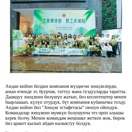
Андан кийин биздин компания жүздөгөн зонцзилерди,
анын ичинде эт, буурчак, таттуу жана туздууларды таратты.
Даамдуу зонцзини бөлүшүп жатып, биз кесиптештер менен
баарлашып, күлүп отурдук, бүт компания кубанычка толду.
Андан кийин биз "Зонцзи эстафетасы" оюнун ойнодук.
Командалар зонцзини мүмкүн болушунча тез ороп алышы
керек болчу. Менин командам жеңишке жеткен жок, бирок
биз аракет кылып абдан кызыктуу болдук.