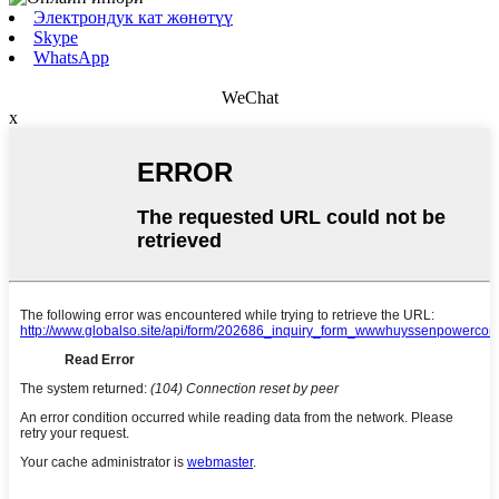
Электрондук кат жөнөтүү
Skype
WhatsApp
WeChat
x