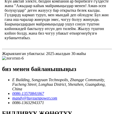
Күн аяктай электе, биздин компания ар бирибизге гүлдесте
жана "Ажыдаар кайык майрамыңыздар менен! Аман-эсен
болуңуздар" деген жазуусу бар открытка белек кылды.
Гүлдөрдү кармап туруп, мен мындай деп ойлодум: Бул жөн
гана иш-чаралар жөнүндө эмес, чогуу болуу жөнүндө.
Баарыңыздардын майрамыңыздар ушул сонун түштөн
кийинкидей бактылуу өтсүн деп тилейм. Жылуу түштөн
кийин болду, жана биз чогуу убакыт өткөргөнүбүзгө
кубанычтабыз.
Жарыяланган убактысы: 2025-жылдын 30-майы
биз менен байланышыңыз
E Building, Songyuan Technopolis, Zhangge Community,
Fucheng Street, Longhua District, Shenzhen, Guangdong,
China
0086-13570841067
mandy@huyssenpower.com
0086-13632943371
БИЛДИРҮҮ ЖӨНӨТҮҮ