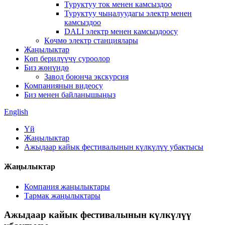
Туруктуу ток менен камсыздоо
Туруктуу чыңалуудагы электр менен
камсыздоо
DALI электр менен камсыздоосу
Көчмө электр станциялары
Жаңылыктар
Көп берилүүчү суроолор
Биз жөнүндө
Завод боюнча экскурсия
Компаниянын видеосу
Биз менен байланышыңыз
English
Үй
Жаңылыктар
Ажыдаар кайык фестивалынын күлкүлүү убактысы
Жаңылыктар
Компания жаңылыктары
Тармак жаңылыктары
Ажыдаар кайык фестивалынын күлкүлүү