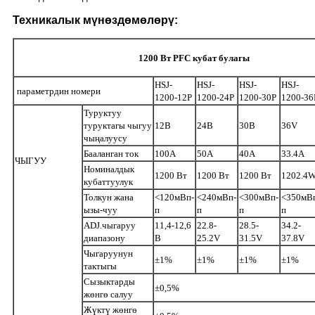
Техникалык мүнөздөмөлөрү:
1200 Вт PFC кубат булагы
HSJ-
HSJ-
HSJ-
HSJ-
параметрдин номери
1200-12P
1200-24P
1200-30P
1200-36
Туруктуу
туруктагы чыгуу
12В
24В
30В
36V
чыңалуусу
Бааланган ток
100А
50А
40А
33.4A
ЧЫГУУ
Номиналдык
1200 Вт
1200 Вт
1200 Вт
1202.4
кубаттуулук
Толкун жана
<120мВп-
<240мВп-
<300мВп-
<350мВ
ызы-чуу
п
п
п
п
ADJ.чыгаруу
11,4-12,6
22.8-
28.5-
34.2-
диапазону
В
25.2V
31.5V
37.8V
Чыгаруунун
±1%
±1%
±1%
±1%
тактыгы
Сызыктарды
±0,5%
жөнгө салуу
Жүктү жөнгө