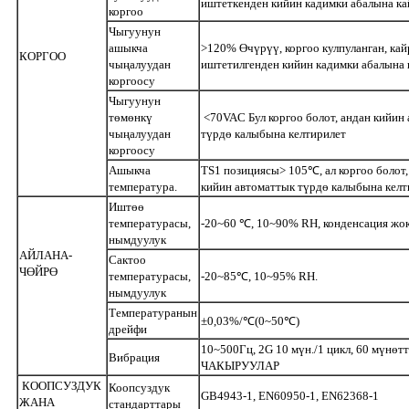
иштеткенден кийин кадимки абалына к
коргоо
Чыгуунун
ашыкча
>120% Өчүрүү, коргоо кулпуланган, кай
КОРГОО
чыңалуудан
иштетилгенден кийин кадимки абалына 
коргоосу
Чыгуунун
төмөнкү
<70VAC Бул коргоо болот, андан кийин
чыңалуудан
түрдө калыбына келтирилет
коргоосу
Ашыкча
TS1 позициясы> 105℃, ал коргоо болот,
температура.
кийин автоматтык түрдө калыбына келт
Иштөө
температурасы,
-20~60 ℃, 10~90% RH, конденсация жо
нымдуулук
АЙЛАНА-
Сактоо
ЧӨЙРӨ
температурасы,
-20~85℃, 10~95% RH.
нымдуулук
Температуранын
±0,03%/℃(0~50℃)
дрейфи
10~500Гц, 2G 10 мүн./1 цикл, 60 мүнөтт
Вибрация
ЧАКЫРУУЛАР
КООПСУЗДУК
Коопсуздук
GB4943-1, EN60950-1, EN62368-1
ЖАНА
стандарттары