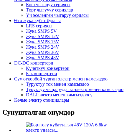
Кош чыгаруу сериясы
Төрт чыгуучу сериялар
Үч эселенген чыгаруу сериясы
Өтө жука кубат булагы
LRS сериясы
Жука SMPS 5V
Жука SMPS 12V
Жука SMPS 15V
Жука SMPS 24V
Жука SMPS 36V
Жука SMPS 48V
DC-DC конвертери
Күчөткүч конвертери
Бак конвертери
Суу өткөрбөй турган электр менен камсыздоо
Туруктуу ток менен камсыздоо
Туруктуу чыңалуудагы электр менен камсыздоо
DALI электр менен камсыздоосу
Көчмө электр станциялары
Сунушталган өнүмдөр