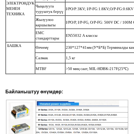
ЭЛЕКТРОНДУК
Чыңалууга
МЕНЕН
I/PO/P:3KV; I/P-FG:1.8KV;O/P-FG:0.6KV
туруштук берүү
ТЕХНИКА
Жылуулоо
I/PO/P, I/P-FG, O/P-FG: 500V DC / 100M
каршылыгы
EMC
EN55032 А классы
стандарттары
БАШКА
Өлчөмү
230*127*4
1
мм (У*Б*Б) Терминалды ка
Салмак
1,5 кг
MTBF
>50 миң саат, MIL-HDBK-217F(25℃)
Байланыштуу өнүмдөр: