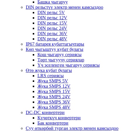
Башка чыгаруу
DIN рельстүү электр менен камсыздоо
DIN рельс 5V
DIN рельс 12V
DIN рельс 15V
DIN рельс 24V
DIN рельс 36V
DIN рельс 48V
IP67 батарея кубаттагычтары
Көп чыгыштуу кубат булагы
Кош чыгаруу сериясы
Төрт чыгуучу сериялар
Үч эселенген чыгаруу сериясы
Өтө жука кубат булагы
LRS сериясы
Жука SMPS 5V
Жука SMPS 12V
Жука SMPS 15V
Жука SMPS 24V
Жука SMPS 36V
Жука SMPS 48V
DC-DC конвертери
Күчөткүч конвертери
Бак конвертери
Суу өткөрбөй турган электр менен камсыздоо