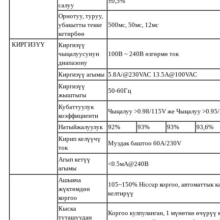
±0,5%
салуу
Орнотуу, туруу,
убакытты текке
500мс, 50мс, 12мс
кетирбөө
КИРГИЗҮҮ
Киргизүү
чыңалуусунун
100В ~ 240В өзгөрмө ток
диапазону
Киргизүү агымы
5.8A/@230VAC 13.5A@100VAC
Киргизүү
50-60Гц
жыштыгы
Кубаттуулук
Чыңалуу >0.98/115V же Чыңалуу >0.95
коэффициенти
Натыйжалуулук
92%
93%
93%
93,6%
Кирип келүүчү
Муздак баштоо 60A/230V
ток
Агып кетүү
<0.5мА@240В
агымы
Ашыкча
105~150% Hiccup коргоо, автоматтык 
жүктөмдөн
келтирүү
коргоо
Кыска
Коргоо кулпуланган, 1 мүнөткө өчүрүү к
туташуудан