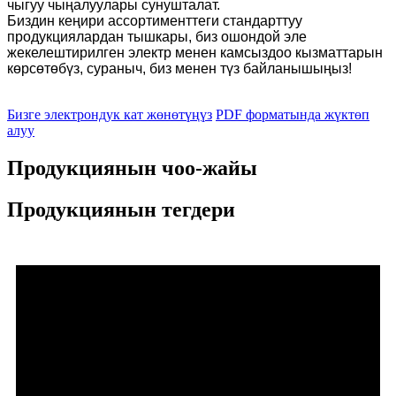
чыгуу чыңалуулары сунушталат.
Биздин кеңири ассортименттеги стандарттуу
продукциялардан тышкары, биз ошондой эле
жекелештирилген электр менен камсыздоо кызматтарын
көрсөтөбүз, сураныч, биз менен түз байланышыңыз!
Бизге электрондук кат жөнөтүңүз
PDF форматында жүктөп
алуу
Продукциянын чоо-жайы
Продукциянын тегдери