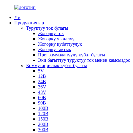
Үй
Продукциялар
Туруктуу ток булагы
Жогорку ток
Жогорку чыңалуу
Жогорку кубаттуулук
Жогорку тактык
Программалануучу кубат булагы
Эки багыттуу туруктуу ток менен камсыздоо
Коммутациялык кубат булагы
5V
12В
24В
36V
48V
60В
90В
100В
120В
150В
200В
300В