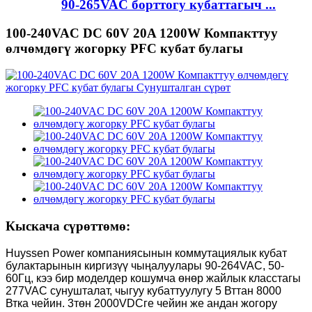
90-265VAC борттогу кубаттагыч ...
100-240VAC DC 60V 20A 1200W Компакттуу
өлчөмдөгү жогорку PFC кубат булагы
Кыскача сүрөттөмө:
Huyssen Power компаниясынын коммутациялык кубат
булактарынын киргизүү чыңалуулары 90-264VAC, 50-
60Гц, кээ бир моделдер кошумча өнөр жайлык класстагы
277VAC сунушталат, чыгуу кубаттуулугу 5 Вттан 8000
Втка чейин. 3төн 2000VDCге чейин же андан жогору