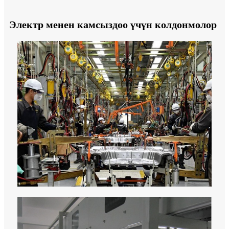
Электр менен камсыздоо үчүн колдонмолор