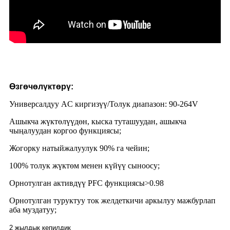
Өзгөчөлүктөрү:
Универсалдуу AC киргизүү/Толук диапазон: 90-264V
Ашыкча жүктөлүүдөн, кыска туташуудан, ашыкча
чыңалуудан коргоо функциясы;
Жогорку натыйжалуулук 90% га чейин;
100% толук жүктөм менен күйүү сыноосу;
Орнотулган активдүү PFC функциясы>0.98
Орнотулган туруктуу ток желдеткичи аркылуу мажбурлап
аба муздатуу;
2 жылдык кепилдик