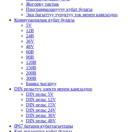
Жогорку тактык
Программалануучу кубат булагы
Эки багыттуу туруктуу ток менен камсыздоо
Коммутациялык кубат булагы
5V
12В
24В
36V
48V
60В
90В
120В
150В
200В
300В
Башка чыгаруу
DIN рельстүү электр менен камсыздоо
DIN рельс 5V
DIN рельс 12V
DIN рельс 15V
DIN рельс 24V
DIN рельс 36V
DIN рельс 48V
IP67 батарея кубаттагычтары
Көп чыгыштуу кубат булагы