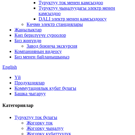
Туруктуу ток менен камсыздоо
Туруктуу чыңалуудагы электр менен
камсыздоо
DALI электр менен камсыздоосу
Көчмө электр станциялары
Жаңылыктар
Көп берилүүчү суроолор
Биз жөнүндө
Завод боюнча экскурсия
Компаниянын видеосу
Биз менен байланышыңыз
English
Үй
Продукциялар
Коммутациялык кубат булагы
Башка чыгаруу
Категориялар
Туруктуу ток булагы
Жогорку ток
Жогорку чыңалуу
Жогорку кубаттуулук