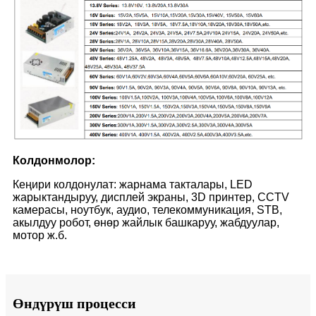
Колдонмолор:
Кеңири колдонулат: жарнама такталары, LED
жарыктандыруу, дисплей экраны, 3D принтер, CCTV
камерасы, ноутбук, аудио, телекоммуникация, STB,
акылдуу робот, өнөр жайлык башкаруу, жабдуулар,
мотор ж.б.
Өндүрүш процесси