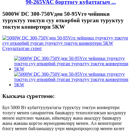
90-265VAC борттогу кубаттагыч ...
5000W DC 300-750Vден 50-95Vге чейинки
туруктуу токтун суу өткөрбөй турган туруктуу
токтун конвертери 5KW
Кыскача сүрөттөмө:
Бул 5000 Вт кубаттуулуктагы туруктуу токтун конвертери
толугу менен санариптик башкаруу технологиясын колдонуу
менен иштелип чыккан, ийкемдүү жана акылдуу башкаруу
жана жакшы коргоо мүнөздөмөлөрү менен. Ал мониторинг
блогу менен байланышуу үчүн микропроцессор менен келет