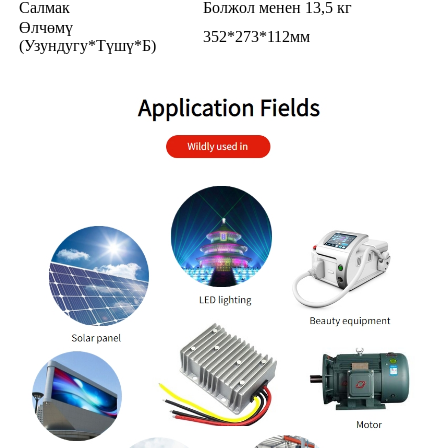
Салмак
Болжол менен 13,5 кг
Өлчөмү
352*273*112мм
(Узундугу*Түшү*Б)