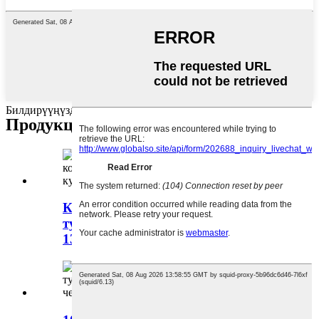
Билдирүүңүздү бул жерге жазып, бизге жөнөтүңүз
Продукциялардын категориялары
Кең диапазондогу киргизүү
туруктуу токтун конвертери 30-
135Vден DC 12Vге чейин...