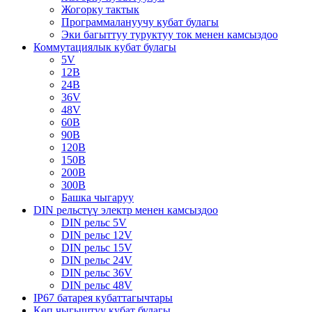
Жогорку тактык
Программалануучу кубат булагы
Эки багыттуу туруктуу ток менен камсыздоо
Коммутациялык кубат булагы
5V
12В
24В
36V
48V
60В
90В
120В
150В
200В
300В
Башка чыгаруу
DIN рельстүү электр менен камсыздоо
DIN рельс 5V
DIN рельс 12V
DIN рельс 15V
DIN рельс 24V
DIN рельс 36V
DIN рельс 48V
IP67 батарея кубаттагычтары
Көп чыгыштуу кубат булагы