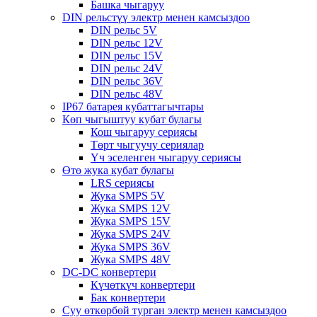
Башка чыгаруу
DIN рельстүү электр менен камсыздоо
DIN рельс 5V
DIN рельс 12V
DIN рельс 15V
DIN рельс 24V
DIN рельс 36V
DIN рельс 48V
IP67 батарея кубаттагычтары
Көп чыгыштуу кубат булагы
Кош чыгаруу сериясы
Төрт чыгуучу сериялар
Үч эселенген чыгаруу сериясы
Өтө жука кубат булагы
LRS сериясы
Жука SMPS 5V
Жука SMPS 12V
Жука SMPS 15V
Жука SMPS 24V
Жука SMPS 36V
Жука SMPS 48V
DC-DC конвертери
Күчөткүч конвертери
Бак конвертери
Суу өткөрбөй турган электр менен камсыздоо