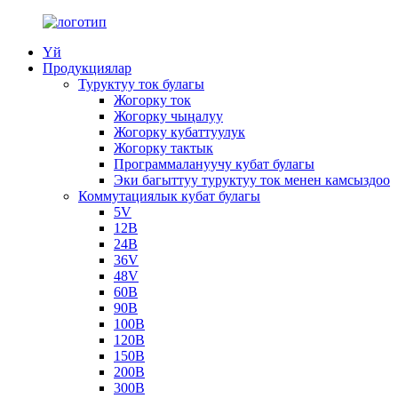
Үй
Продукциялар
Туруктуу ток булагы
Жогорку ток
Жогорку чыңалуу
Жогорку кубаттуулук
Жогорку тактык
Программалануучу кубат булагы
Эки багыттуу туруктуу ток менен камсыздоо
Коммутациялык кубат булагы
5V
12В
24В
36V
48V
60В
90В
100В
120В
150В
200В
300В