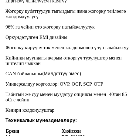
киргизүү чыңалуусун камтуу
Жогорку кубаттуулук тыгыздыгы жана жогорку тейлөөгө
жөндөмдүүлүгү
96% га чейин өтө жогорку натыйжалуулук
Өркүндөтүлгөн EMI дизайны
Жогорку кирүүчү ток менен колдонмолор үчүн ылайыктуу
Кийинки муундагы жарым өткөргүч түзүлүштөр менен
иштелип чыккан
CAN байланышы
(Милдеттүү эмес)
Универсалдуу коргоолор: OVP, OCP, SCP, OTP
Табигый же суу менен муздатуу опциясы менен -40тан 85
oCге чейин
Кеңири колдонулуштар
.
Техникалык мүнөздөмөлөрү:
Бренд
Хюйссен