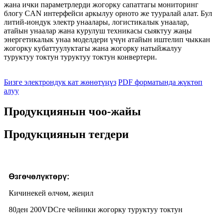
жана ички параметрлерди жогорку сапаттагы мониторинг
блогу CAN интерфейси аркылуу орното же тууралай алат. Бул
литий-иондук электр унаалары, логистикалык унаалар,
атайын унаалар жана курулуш техникасы сыяктуу жаңы
энергетикалык унаа моделдери үчүн атайын иштелип чыккан
жогорку кубаттуулуктагы жана жогорку натыйжалуу
туруктуу токтун туруктуу токтун конвертери.
Бизге электрондук кат жөнөтүңүз
PDF форматында жүктөп
алуу
Продукциянын чоо-жайы
Продукциянын тегдери
Өзгөчөлүктөрү:
Кичинекей өлчөм, жеңил
80ден 200VDCге чейинки жогорку туруктуу токтун