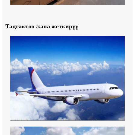
Таңгактоо жана жеткирүү