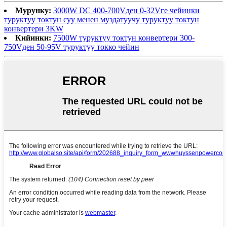
Мурунку:
3000W DC 400-700Vден 0-32Vге чейинки
туруктуу токтун суу менен муздатуучу туруктуу токтун
конвертери 3KW
Кийинки:
7500W туруктуу токтун конвертери 300-
750Vден 50-95V туруктуу токко чейин