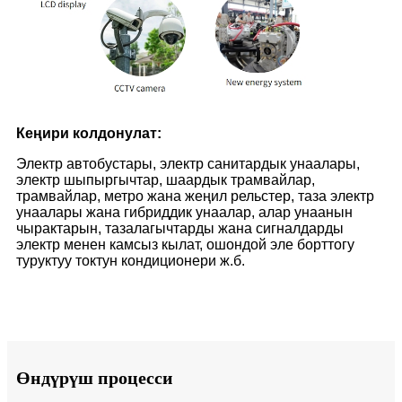
Кеңири колдонулат:
Электр автобустары, электр санитардык унаалары,
электр шыпыргычтар, шаардык трамвайлар,
трамвайлар, метро жана жеңил рельстер, таза электр
унаалары жана гибриддик унаалар, алар унаанын
чырактарын, тазалагычтарды жана сигналдарды
электр менен камсыз кылат, ошондой эле борттогу
туруктуу токтун кондиционери ж.б.
Өндүрүш процесси