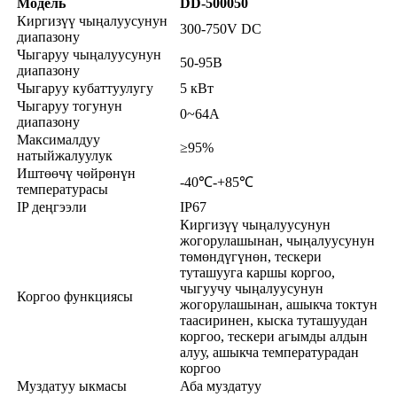
Модель
DD-500050
Киргизүү чыңалуусунун
300-750V DC
диапазону
Чыгаруу чыңалуусунун
50-95В
диапазону
Чыгаруу кубаттуулугу
5 кВт
Чыгаруу тогунун
0~64A
диапазону
Максималдуу
≥95%
натыйжалуулук
Иштөөчү чөйрөнүн
-40℃-+85℃
температурасы
IP деңгээли
IP67
Киргизүү чыңалуусунун
жогорулашынан, чыңалуусунун
төмөндүгүнөн, тескери
туташууга каршы коргоо,
чыгуучу чыңалуусунун
Коргоо функциясы
жогорулашынан, ашыкча токтун
таасиринен, кыска туташуудан
коргоо, тескери агымды алдын
алуу, ашыкча температурадан
коргоо
Муздатуу ыкмасы
Аба муздатуу