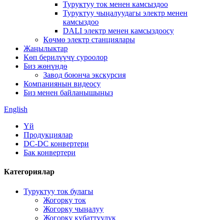
Туруктуу ток менен камсыздоо
Туруктуу чыңалуудагы электр менен
камсыздоо
DALI электр менен камсыздоосу
Көчмө электр станциялары
Жаңылыктар
Көп берилүүчү суроолор
Биз жөнүндө
Завод боюнча экскурсия
Компаниянын видеосу
Биз менен байланышыңыз
English
Үй
Продукциялар
DC-DC конвертери
Бак конвертери
Категориялар
Туруктуу ток булагы
Жогорку ток
Жогорку чыңалуу
Жогорку кубаттуулук