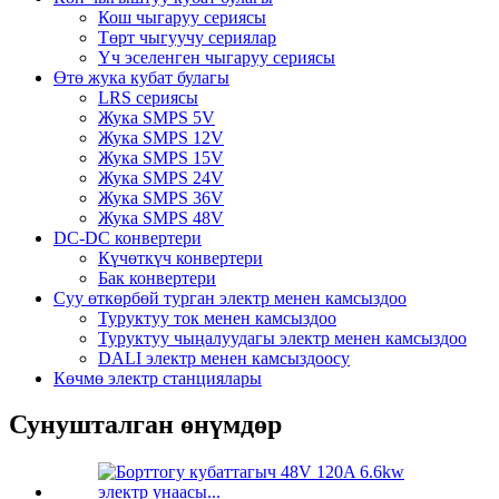
Кош чыгаруу сериясы
Төрт чыгуучу сериялар
Үч эселенген чыгаруу сериясы
Өтө жука кубат булагы
LRS сериясы
Жука SMPS 5V
Жука SMPS 12V
Жука SMPS 15V
Жука SMPS 24V
Жука SMPS 36V
Жука SMPS 48V
DC-DC конвертери
Күчөткүч конвертери
Бак конвертери
Суу өткөрбөй турган электр менен камсыздоо
Туруктуу ток менен камсыздоо
Туруктуу чыңалуудагы электр менен камсыздоо
DALI электр менен камсыздоосу
Көчмө электр станциялары
Сунушталган өнүмдөр