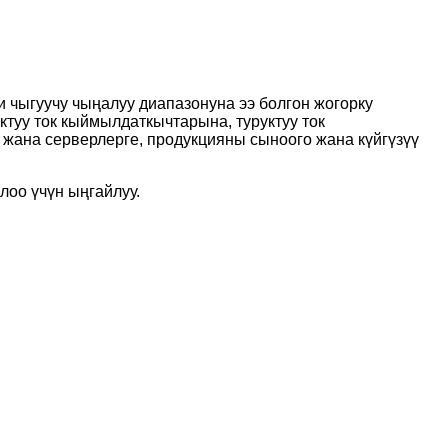
 чыгуучу чыңалуу диапазонуна ээ болгон жогорку
ктуу ток кыймылдаткычтарына, туруктуу ток
 жана серверлерге, продукцияны сыноого жана күйгүзүү
лоо үчүн ыңгайлуу.