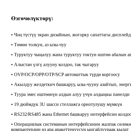
Өзгөчөлүктөрү:
• Чоң түстүү экран дизайнын, жогорку сапаттагы дисплей
• Төмөн толкун, аз ызы-чуу
• Туруктуу чыңалуу жана туруктуу токтун иштөө абалын а
• Алыстан үлгү алууну колдоо, так чыгаруу
• OVP/OCP/OPP/OTP/SCP автоматтык түрдө коргоосу
• Акылдуу желдеткич башкаруу, ызы-чууну азайтып, энер
• Туура эмес иштөөнүн алдын алуу үчүн алдыңкы панелди
• 19 дюймдук 3U шасси стеллажга орнотулушу мүмкүн
• RS232/RS485 жана Ethernet башкаруу интерфейсин колдо
• Операциялык системанын интерфейсинин жалпак сөлөкө
компьютердин өз ара аракеттенүүсүн ыңгайлуураак кылат