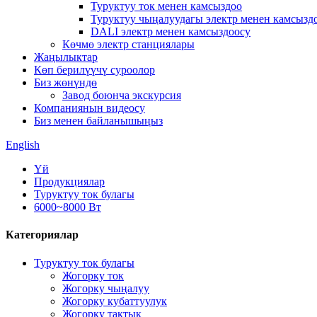
Туруктуу ток менен камсыздоо
Туруктуу чыңалуудагы электр менен камсызд
DALI электр менен камсыздоосу
Көчмө электр станциялары
Жаңылыктар
Көп берилүүчү суроолор
Биз жөнүндө
Завод боюнча экскурсия
Компаниянын видеосу
Биз менен байланышыңыз
English
Үй
Продукциялар
Туруктуу ток булагы
6000~8000 Вт
Категориялар
Туруктуу ток булагы
Жогорку ток
Жогорку чыңалуу
Жогорку кубаттуулук
Жогорку тактык