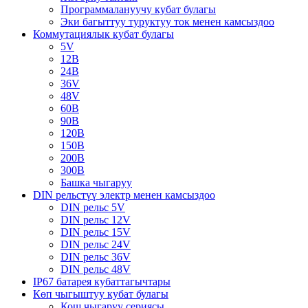
Программалануучу кубат булагы
Эки багыттуу туруктуу ток менен камсыздоо
Коммутациялык кубат булагы
5V
12В
24В
36V
48V
60В
90В
120В
150В
200В
300В
Башка чыгаруу
DIN рельстүү электр менен камсыздоо
DIN рельс 5V
DIN рельс 12V
DIN рельс 15V
DIN рельс 24V
DIN рельс 36V
DIN рельс 48V
IP67 батарея кубаттагычтары
Көп чыгыштуу кубат булагы
Кош чыгаруу сериясы