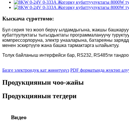
Кыскача сүрөттөмө:
Бул серия тез жооп берүү ылдамдыгына, жакшы башкаруу 
кубаттуулуктагы тыгыздыктагы программалануучу туруктуу 
компрессорлоруна, электр унааларына, батареяны заряддо
менен эскиртүүгө жана башка тармактарга ылайыктуу.
Толук байланыш интерфейси бар, RS232, RS485ти тандоог
Бизге электрондук кат жөнөтүңүз
PDF форматында жүктөп алу
Продукциянын чоо-жайы
Продукциянын тегдери
Видео