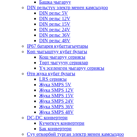
Башка чыгаруу
DIN рельстүү электр менен камсыздоо
DIN рельс 5V
DIN рельс 12V
DIN рельс 15V
DIN рельс 24V
DIN рельс 36V
DIN рельс 48V
IP67 батарея кубаттагычтары
Көп чыгыштуу кубат булагы
Кош чыгаруу сериясы
Төрт чыгуучу сериялар
Үч эселенген чыгаруу сериясы
Өтө жука кубат булагы
LRS сериясы
Жука SMPS 5V
Жука SMPS 12V
Жука SMPS 15V
Жука SMPS 24V
Жука SMPS 36V
Жука SMPS 48V
DC-DC конвертери
Күчөткүч конвертери
Бак конвертери
Суу өткөрбөй турган электр менен камсыздоо