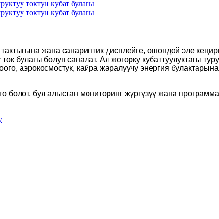
тактыгына жана санариптик дисплейге, ошондой эле кеңири
ток булагы болуп саналат. Ал жогорку кубаттуулуктагы туру
ого, аэрокосмостук, кайра жаралуучу энергия булактарына
о болот, бул алыстан мониторинг жүргүзүү жана программа
у