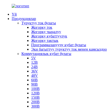
Үй
Продукциялар
Туруктуу ток булагы
Жогорку ток
Жогорку чыңалуу
Жогорку кубаттуулук
Жогорку тактык
Программалануучу кубат булагы
Эки багыттуу туруктуу ток менен камсыздоо
Коммутациялык кубат булагы
5V
12В
24В
36V
48V
60В
90В
100В
120В
150В
200В
300В