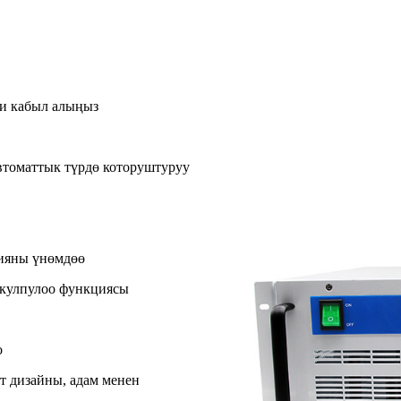
ди кабыл алыңыз
втоматтык түрдө которуштуруу
гияны үнөмдөө
 кулпулоо функциясы
о
т дизайны, адам менен