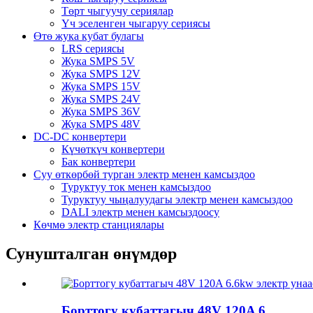
Төрт чыгуучу сериялар
Үч эселенген чыгаруу сериясы
Өтө жука кубат булагы
LRS сериясы
Жука SMPS 5V
Жука SMPS 12V
Жука SMPS 15V
Жука SMPS 24V
Жука SMPS 36V
Жука SMPS 48V
DC-DC конвертери
Күчөткүч конвертери
Бак конвертери
Суу өткөрбөй турган электр менен камсыздоо
Туруктуу ток менен камсыздоо
Туруктуу чыңалуудагы электр менен камсыздоо
DALI электр менен камсыздоосу
Көчмө электр станциялары
Сунушталган өнүмдөр
Борттогу кубаттагыч 48V 120A 6...